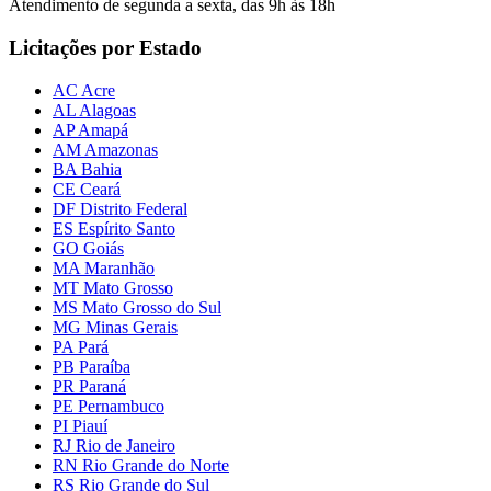
Atendimento de segunda a sexta, das 9h às 18h
Licitações por Estado
AC Acre
AL Alagoas
AP Amapá
AM Amazonas
BA Bahia
CE Ceará
DF Distrito Federal
ES Espírito Santo
GO Goiás
MA Maranhão
MT Mato Grosso
MS Mato Grosso do Sul
MG Minas Gerais
PA Pará
PB Paraíba
PR Paraná
PE Pernambuco
PI Piauí
RJ Rio de Janeiro
RN Rio Grande do Norte
RS Rio Grande do Sul