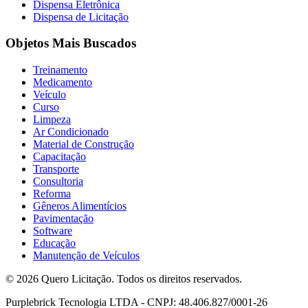
Dispensa Eletrônica
Dispensa de Licitação
Objetos Mais Buscados
Treinamento
Medicamento
Veículo
Curso
Limpeza
Ar Condicionado
Material de Construção
Capacitação
Transporte
Consultoria
Reforma
Gêneros Alimentícios
Pavimentação
Software
Educação
Manutenção de Veículos
© 2026 Quero Licitação. Todos os direitos reservados.
Purplebrick Tecnologia LTDA - CNPJ: 48.406.827/0001-26