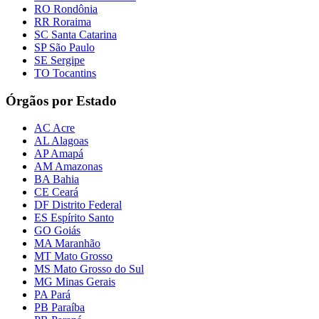
RO Rondônia
RR Roraima
SC Santa Catarina
SP São Paulo
SE Sergipe
TO Tocantins
Órgãos por Estado
AC Acre
AL Alagoas
AP Amapá
AM Amazonas
BA Bahia
CE Ceará
DF Distrito Federal
ES Espírito Santo
GO Goiás
MA Maranhão
MT Mato Grosso
MS Mato Grosso do Sul
MG Minas Gerais
PA Pará
PB Paraíba