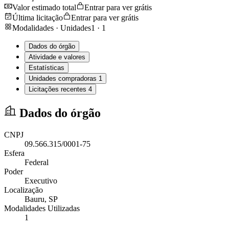
Valor estimado total
Entrar para ver grátis
Última licitação
Entrar para ver grátis
Modalidades · Unidades
1
·
1
Dados do órgão
Atividade e valores
Estatísticas
Unidades compradoras
1
Licitações recentes
4
Dados do órgão
CNPJ
09.566.315/0001-75
Esfera
Federal
Poder
Executivo
Localização
Bauru
, SP
Modalidades Utilizadas
1