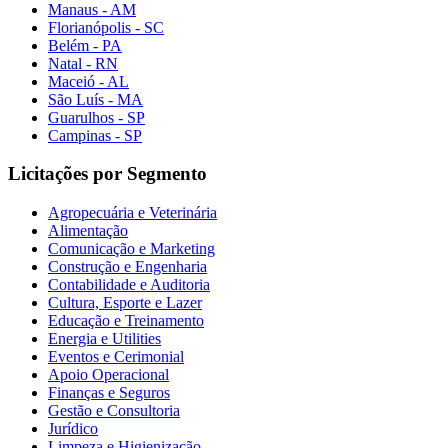
Manaus - AM
Florianópolis - SC
Belém - PA
Natal - RN
Maceió - AL
São Luís - MA
Guarulhos - SP
Campinas - SP
Licitações por Segmento
Agropecuária e Veterinária
Alimentação
Comunicação e Marketing
Construção e Engenharia
Contabilidade e Auditoria
Cultura, Esporte e Lazer
Educação e Treinamento
Energia e Utilities
Eventos e Cerimonial
Apoio Operacional
Finanças e Seguros
Gestão e Consultoria
Jurídico
Limpeza e Higienização