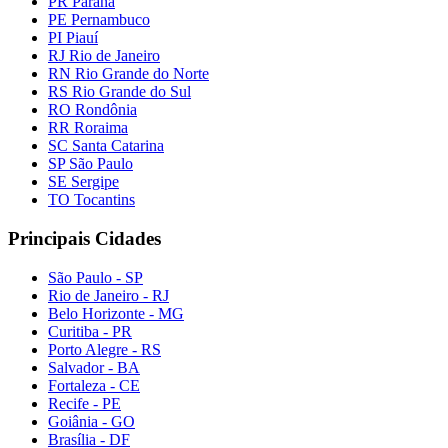
PR Paraná
PE Pernambuco
PI Piauí
RJ Rio de Janeiro
RN Rio Grande do Norte
RS Rio Grande do Sul
RO Rondônia
RR Roraima
SC Santa Catarina
SP São Paulo
SE Sergipe
TO Tocantins
Principais Cidades
São Paulo - SP
Rio de Janeiro - RJ
Belo Horizonte - MG
Curitiba - PR
Porto Alegre - RS
Salvador - BA
Fortaleza - CE
Recife - PE
Goiânia - GO
Brasília - DF