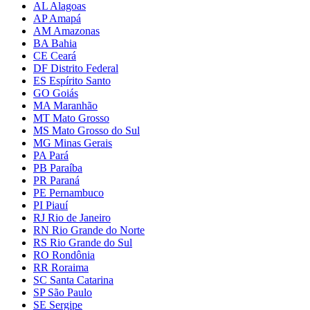
AL Alagoas
AP Amapá
AM Amazonas
BA Bahia
CE Ceará
DF Distrito Federal
ES Espírito Santo
GO Goiás
MA Maranhão
MT Mato Grosso
MS Mato Grosso do Sul
MG Minas Gerais
PA Pará
PB Paraíba
PR Paraná
PE Pernambuco
PI Piauí
RJ Rio de Janeiro
RN Rio Grande do Norte
RS Rio Grande do Sul
RO Rondônia
RR Roraima
SC Santa Catarina
SP São Paulo
SE Sergipe