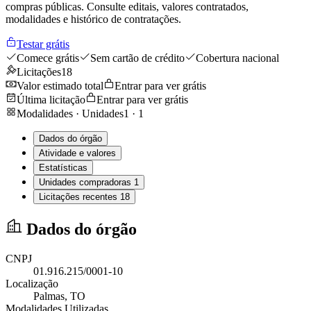
compras públicas. Consulte editais, valores contratados,
modalidades e histórico de contratações.
Testar grátis
Comece grátis
Sem cartão de crédito
Cobertura nacional
Licitações
18
Valor estimado total
Entrar para ver grátis
Última licitação
Entrar para ver grátis
Modalidades · Unidades
1
·
1
Dados do órgão
Atividade e valores
Estatísticas
Unidades compradoras
1
Licitações recentes
18
Dados do órgão
CNPJ
01.916.215/0001-10
Localização
Palmas
, TO
Modalidades Utilizadas