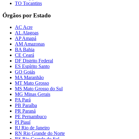
TO Tocantins
Órgãos por Estado
AC Acre
AL Alagoas
AP Amapá
AM Amazonas
BA Bahia
CE Ceará
DF Distrito Federal
ES Espírito Santo
GO Goiás
MA Maranhão
MT Mato Grosso
MS Mato Grosso do Sul
MG Minas Gerais
PA Pará
PB Paraíba
PR Paraná
PE Pernambuco
PI Piauí
RJ Rio de Janeiro
RN Rio Grande do Norte
RS Rio Grande do Sul