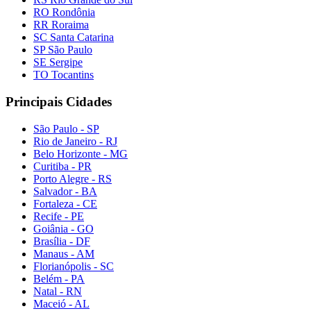
RO Rondônia
RR Roraima
SC Santa Catarina
SP São Paulo
SE Sergipe
TO Tocantins
Principais Cidades
São Paulo - SP
Rio de Janeiro - RJ
Belo Horizonte - MG
Curitiba - PR
Porto Alegre - RS
Salvador - BA
Fortaleza - CE
Recife - PE
Goiânia - GO
Brasília - DF
Manaus - AM
Florianópolis - SC
Belém - PA
Natal - RN
Maceió - AL