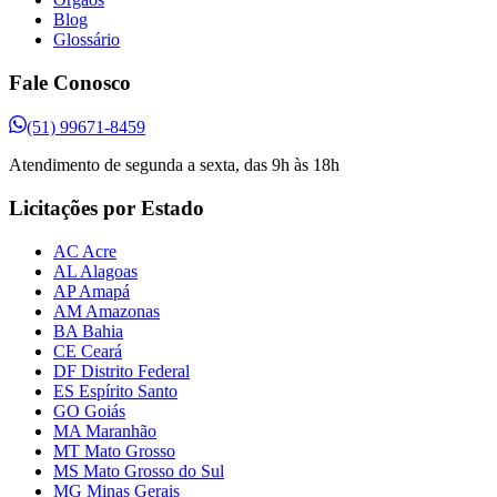
Blog
Glossário
Fale Conosco
(51) 99671-8459
Atendimento de segunda a sexta, das 9h às 18h
Licitações por Estado
AC Acre
AL Alagoas
AP Amapá
AM Amazonas
BA Bahia
CE Ceará
DF Distrito Federal
ES Espírito Santo
GO Goiás
MA Maranhão
MT Mato Grosso
MS Mato Grosso do Sul
MG Minas Gerais