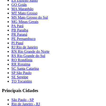
ES Espírito Santo
GO Goiás
MA Maranhão
MT Mato Grosso
MS Mato Grosso do Sul
MG Minas Gerais
PA Pará
PB Paraíba
PR Paraná
PE Pernambuco
PI Piauí
RJ Rio de Janeiro
RN Rio Grande do Norte
RS Rio Grande do Sul
RO Rondônia
RR Roraima
SC Santa Catarina
SP São Paulo
SE Sergipe
TO Tocantins
Principais Cidades
São Paulo - SP
Rio de Janeiro - RJ