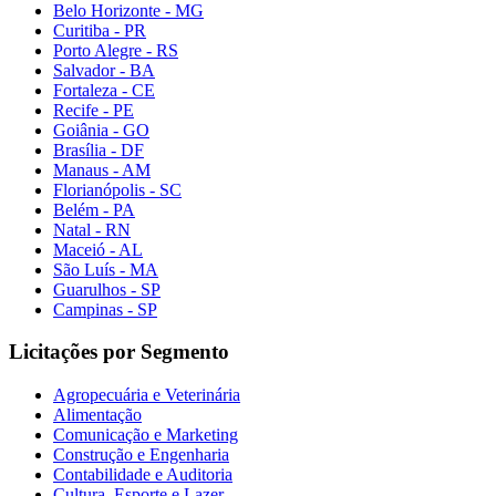
Belo Horizonte - MG
Curitiba - PR
Porto Alegre - RS
Salvador - BA
Fortaleza - CE
Recife - PE
Goiânia - GO
Brasília - DF
Manaus - AM
Florianópolis - SC
Belém - PA
Natal - RN
Maceió - AL
São Luís - MA
Guarulhos - SP
Campinas - SP
Licitações por Segmento
Agropecuária e Veterinária
Alimentação
Comunicação e Marketing
Construção e Engenharia
Contabilidade e Auditoria
Cultura, Esporte e Lazer