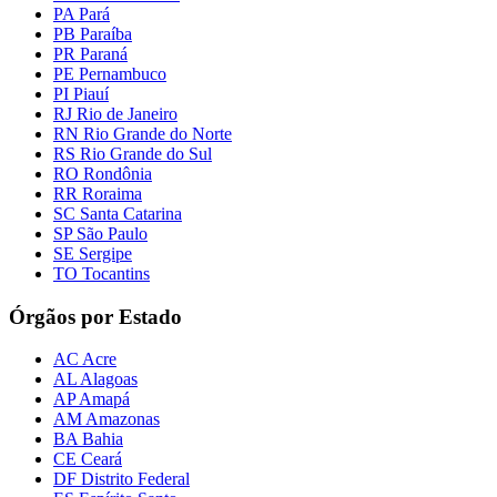
PA Pará
PB Paraíba
PR Paraná
PE Pernambuco
PI Piauí
RJ Rio de Janeiro
RN Rio Grande do Norte
RS Rio Grande do Sul
RO Rondônia
RR Roraima
SC Santa Catarina
SP São Paulo
SE Sergipe
TO Tocantins
Órgãos por Estado
AC Acre
AL Alagoas
AP Amapá
AM Amazonas
BA Bahia
CE Ceará
DF Distrito Federal