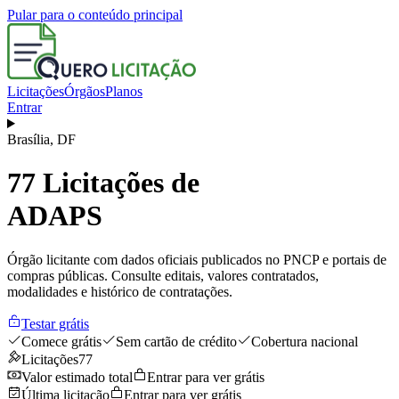
Pular para o conteúdo principal
Licitações
Órgãos
Planos
Entrar
Brasília
,
DF
77
Licitações de
ADAPS
Órgão licitante com dados oficiais publicados no PNCP e portais de
compras públicas. Consulte editais, valores contratados,
modalidades e histórico de contratações.
Testar grátis
Comece grátis
Sem cartão de crédito
Cobertura nacional
Licitações
77
Valor estimado total
Entrar para ver grátis
Última licitação
Entrar para ver grátis