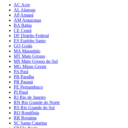
AC Acre
AL Alagoas
AP Amapá
AM Amazonas
BA Bahia
CE Ceará
DF Distrito Federal
ES Espírito Santo
GO Goiás
MA Maranhão
MT Mato Grosso
MS Mato Grosso do Sul
MG Minas Gerais
PA Pará
PB Paraíba
PR Paraná
PE Pernambuco
PI Piauí
RJ Rio de Janeiro
RN Rio Grande do Norte
RS Rio Grande do Sul
RO Rondônia
RR Roraima
SC Santa Catarina