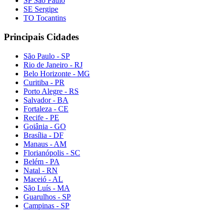
SP São Paulo
SE Sergipe
TO Tocantins
Principais Cidades
São Paulo - SP
Rio de Janeiro - RJ
Belo Horizonte - MG
Curitiba - PR
Porto Alegre - RS
Salvador - BA
Fortaleza - CE
Recife - PE
Goiânia - GO
Brasília - DF
Manaus - AM
Florianópolis - SC
Belém - PA
Natal - RN
Maceió - AL
São Luís - MA
Guarulhos - SP
Campinas - SP