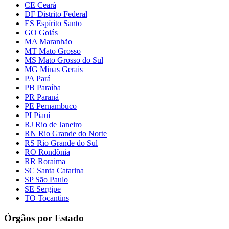
CE Ceará
DF Distrito Federal
ES Espírito Santo
GO Goiás
MA Maranhão
MT Mato Grosso
MS Mato Grosso do Sul
MG Minas Gerais
PA Pará
PB Paraíba
PR Paraná
PE Pernambuco
PI Piauí
RJ Rio de Janeiro
RN Rio Grande do Norte
RS Rio Grande do Sul
RO Rondônia
RR Roraima
SC Santa Catarina
SP São Paulo
SE Sergipe
TO Tocantins
Órgãos por Estado