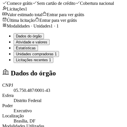
Comece grátis
Sem cartão de crédito
Cobertura nacional
Licitações
1
Valor estimado total
Entrar para ver grátis
Última licitação
Entrar para ver grátis
Modalidades · Unidades
1
·
1
Dados do órgão
Atividade e valores
Estatísticas
Unidades compradoras
1
Licitações recentes
1
Dados do órgão
CNPJ
05.750.487/0001-43
Esfera
Distrito Federal
Poder
Executivo
Localização
Brasília
, DF
Modalidades Utilizadas