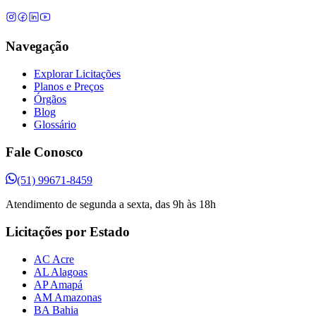
Navegação
Explorar Licitações
Planos e Preços
Órgãos
Blog
Glossário
Fale Conosco
(51) 99671-8459
Atendimento de segunda a sexta, das 9h às 18h
Licitações por Estado
AC Acre
AL Alagoas
AP Amapá
AM Amazonas
BA Bahia