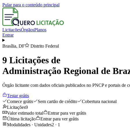
Pular para o conteúdo principal
Licitações
Órgãos
Planos
Entrar
Brasília
,
DF
Distrito Federal
9
Licitações de
Administração Regional de Bra
Órgão licitante com dados oficiais publicados no PNCP e portais de co
Testar grátis
Comece grátis
Sem cartão de crédito
Cobertura nacional
Licitações
9
Valor estimado total
Entrar para ver grátis
Última licitação
Entrar para ver grátis
Modalidades · Unidades
2
·
1