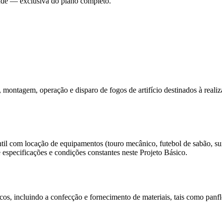
dade — exclusiva do plano completo.
, montagem, operação e disparo de fogos de artifício destinados à real
ntil com locação de equipamentos (touro mecânico, futebol de sabão, sur
specificações e condições constantes neste Projeto Básico.
cos, incluindo a confecção e fornecimento de materiais, tais como panf