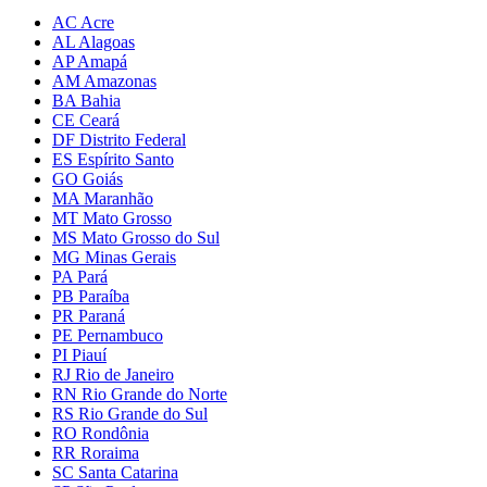
AC Acre
AL Alagoas
AP Amapá
AM Amazonas
BA Bahia
CE Ceará
DF Distrito Federal
ES Espírito Santo
GO Goiás
MA Maranhão
MT Mato Grosso
MS Mato Grosso do Sul
MG Minas Gerais
PA Pará
PB Paraíba
PR Paraná
PE Pernambuco
PI Piauí
RJ Rio de Janeiro
RN Rio Grande do Norte
RS Rio Grande do Sul
RO Rondônia
RR Roraima
SC Santa Catarina