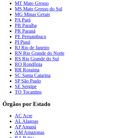
MT Mato Grosso
MS Mato Grosso do Sul
MG Minas Gerais
PA Pará
PB Paraíba
PR Paraná
PE Pernambuco
PI Piauí
RJ Rio de Janeiro
RN Rio Grande do Norte
RS Rio Grande do Sul
RO Rondônia
RR Roraima
SC Santa Catarina
SP São Paulo
SE Sergipe
TO Tocantins
Órgãos por Estado
AC Acre
AL Alagoas
AP Amapá
AM Amazonas
BA Bahia