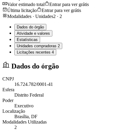
Valor estimado total
Entrar para ver grátis
Última licitação
Entrar para ver grátis
Modalidades · Unidades
2
·
2
Dados do órgão
Atividade e valores
Estatísticas
Unidades compradoras
2
Licitações recentes
4
Dados do órgão
CNPJ
16.724.782/0001-41
Esfera
Distrito Federal
Poder
Executivo
Localização
Brasília
, DF
Modalidades Utilizadas
2