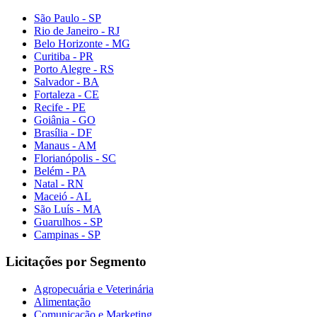
São Paulo - SP
Rio de Janeiro - RJ
Belo Horizonte - MG
Curitiba - PR
Porto Alegre - RS
Salvador - BA
Fortaleza - CE
Recife - PE
Goiânia - GO
Brasília - DF
Manaus - AM
Florianópolis - SC
Belém - PA
Natal - RN
Maceió - AL
São Luís - MA
Guarulhos - SP
Campinas - SP
Licitações por Segmento
Agropecuária e Veterinária
Alimentação
Comunicação e Marketing