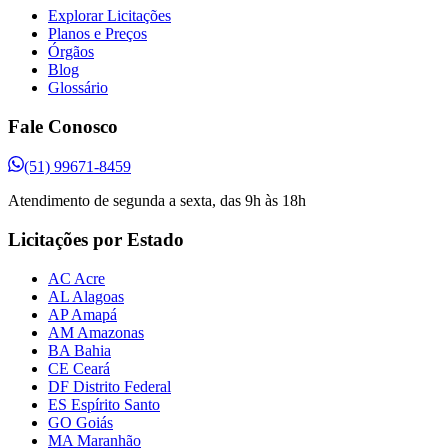
Explorar Licitações
Planos e Preços
Órgãos
Blog
Glossário
Fale Conosco
(51) 99671-8459
Atendimento de segunda a sexta, das 9h às 18h
Licitações por Estado
AC Acre
AL Alagoas
AP Amapá
AM Amazonas
BA Bahia
CE Ceará
DF Distrito Federal
ES Espírito Santo
GO Goiás
MA Maranhão