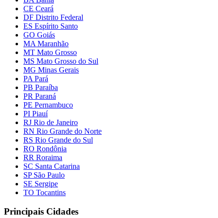
CE Ceará
DF Distrito Federal
ES Espírito Santo
GO Goiás
MA Maranhão
MT Mato Grosso
MS Mato Grosso do Sul
MG Minas Gerais
PA Pará
PB Paraíba
PR Paraná
PE Pernambuco
PI Piauí
RJ Rio de Janeiro
RN Rio Grande do Norte
RS Rio Grande do Sul
RO Rondônia
RR Roraima
SC Santa Catarina
SP São Paulo
SE Sergipe
TO Tocantins
Principais Cidades