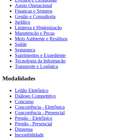
Apoio Operacional
Finanças e Seguros
Gestão e Consultoria
Jurídico
Limpeza e Higienização
Manutenção e Peças
Meio Ambiente e Resíduos
Saúde
Segurança
Suprimentos e Expediente
Tecnologia da Informação
Transporte e Logística
Modalidades
Leilão Eletrônico
Diálogo Competitivo
Concurso
Concorrência - Eletrônica
Concorrência - Presencial
Pregão - Eletrônico
Pregão - Presencial
Dispensa
Inexigibilidade