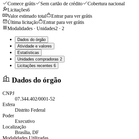
Comece grátis
Sem cartão de crédito
Cobertura nacional
Licitações
6
Valor estimado total
Entrar para ver grátis
Última licitação
Entrar para ver grátis
Modalidades · Unidades
2
·
2
Dados do órgão
Atividade e valores
Estatísticas
Unidades compradoras
2
Licitações recentes
6
Dados do órgão
CNPJ
07.344.402/0001-52
Esfera
Distrito Federal
Poder
Executivo
Localização
Brasília
, DF
Modalidades Utilizadas