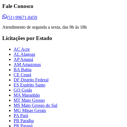
Fale Conosco
(51) 99671-8459
Atendimento de segunda a sexta, das 9h às 18h
Licitações por Estado
AC Acre
AL Alagoas
AP Amapá
AM Amazonas
BA Bahia
CE Ceará
DF Distrito Federal
ES Espírito Santo
GO Goiás
MA Maranhão
MT Mato Grosso
MS Mato Grosso do Sul
MG Minas Gerais
PA Pará
PB Paraíba
PR Paraná