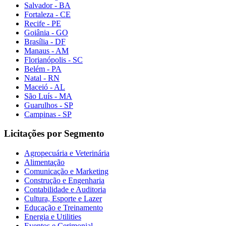
Salvador - BA
Fortaleza - CE
Recife - PE
Goiânia - GO
Brasília - DF
Manaus - AM
Florianópolis - SC
Belém - PA
Natal - RN
Maceió - AL
São Luís - MA
Guarulhos - SP
Campinas - SP
Licitações por Segmento
Agropecuária e Veterinária
Alimentação
Comunicação e Marketing
Construção e Engenharia
Contabilidade e Auditoria
Cultura, Esporte e Lazer
Educação e Treinamento
Energia e Utilities
Eventos e Cerimonial