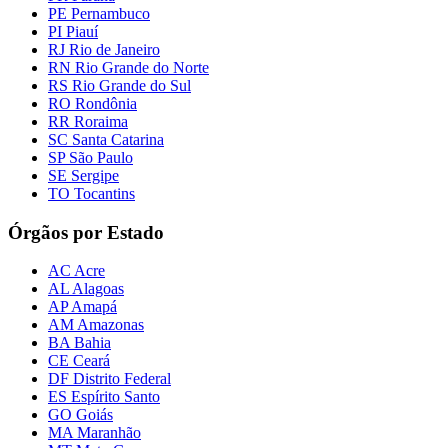
PE Pernambuco
PI Piauí
RJ Rio de Janeiro
RN Rio Grande do Norte
RS Rio Grande do Sul
RO Rondônia
RR Roraima
SC Santa Catarina
SP São Paulo
SE Sergipe
TO Tocantins
Órgãos por Estado
AC Acre
AL Alagoas
AP Amapá
AM Amazonas
BA Bahia
CE Ceará
DF Distrito Federal
ES Espírito Santo
GO Goiás
MA Maranhão