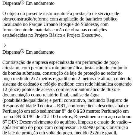
Dispensa
Em andamento
O objeto do presente instrumento é a prestação de serviços de
obra/construção/reforma com ampliação do banheiro público
localizado no Parque Urbano Bosque do Sudoeste, com
fornecimento de materiais e mão de obra nas condições
estabelecidas no Projeto Básico e Projeto Executivo.
Dispensa
Em andamento
Contratação de empresa especializada em perfuração de poço
artesiano, com perfuratriz roto pneumática, instalação do conjunto
de bomba submersa, construção de laje de proteção ao redor do
poço medindo 2x2 metros e gradil com 2 metros de altura, contendo
sistema de cadeado e relógio medidor, com rede hidráulica contendo
12 (doze) pontos de acesso, com sensor automático de fluxo e
documentação como relatório final, análise da água
(potabilidade/qualidade) e perfil construtivo, incluindo Registro de
Responsabilidade Técnica – RRT, conforme itens descritos abaixo:
Perfuração em solo sedimentar 8” de 0 à 20 metros; Perfuração em
rocha DN 6.1/8” de 20 à 100 metros; Revestimento em aço carbono
6” DIN; Desenvolvimento do aquífero, limpeza e ensaio de vazão –
após término do poço com compressor 1100/990 pcm; Construção
de laje de proteção em volta do poço, medido 2x2m e gradil,