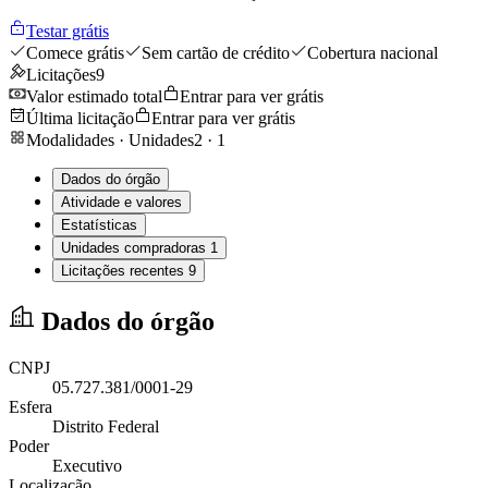
Testar grátis
Comece grátis
Sem cartão de crédito
Cobertura nacional
Licitações
9
Valor estimado total
Entrar para ver grátis
Última licitação
Entrar para ver grátis
Modalidades · Unidades
2
·
1
Dados do órgão
Atividade e valores
Estatísticas
Unidades compradoras
1
Licitações recentes
9
Dados do órgão
CNPJ
05.727.381/0001-29
Esfera
Distrito Federal
Poder
Executivo
Localização