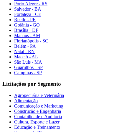
Porto Alegre - RS
Salvador - BA
Fortaleza - CE
Recife - PE
Goiânia - GO
Brasília - DF
Manaus - AM
Florianópolis - SC
Belém - PA
Natal - RN
Maceió - AL
São Luís - MA
Guarulhos - SP
Campinas - SP
Licitações por Segmento
Agropecuária e Veterinária
Alimentação
Comunicação e Marketing
Construção e Engenharia
Contabilidade e Auditoria
Cultura, Esporte e Lazer
Educação e Treinamento