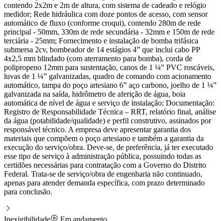
contendo 2x2m e 2m de altura, com sistema de cadeado e relógio
medidor; Rede hidráulica com doze pontos de acesso, com sensor
automático de fluxo (conforme croqui), contendo 280m de rede
principal - 50mm, 330m de rede secundária - 32mm e 150m de rede
terciária - 25mm; Fornecimento e instalação de bomba trifásica
submersa 2cv, bombeador de 14 estágios 4” que inclui cabo PP
4x2,5 mm blindado (com aterramento para bomba), corda de
polipropeno 12mm para sustentação, canos de 1 ¼” PVC roscáveis,
luvas de 1 ¼” galvanizadas, quadro de comando com acionamento
automático, tampa do poço artesiano 6” aço carbono, joelho de 1 ¼”
galvanizada na saída, hidrômetro de aferição de água, boia
automática de nível de água e serviço de instalação; Documentação:
Registro de Responsabilidade Técnica – RRT, relatório final, análise
da água (potabilidade/qualidade) e perfil construtivo, assinados por
responsável técnico. A empresa deve apresentar garantia dos
materiais que compõem o poço artesiano e também a garantia da
execução do serviço/obra. Deve-se, de preferência, já ter executado
esse tipo de serviço à administração pública, possuindo todas as
certidões necessárias para contratação com a Governo do Distrito
Federal. Trata-se de serviço/obra de engenharia não continuado,
apenas para atender demanda específica, com prazo determinado
para conclusão.
Inexigibilidade
Em andamento