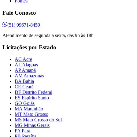
Fontes
Fale Conosco
(51) 99671-8459
Atendimento de segunda a sexta, das 9h às 18h
Licitações por Estado
AC Acre
AL Alagoas
AP Amapá
AM Amazonas
BA Bahia
CE Ceará
DF Distrito Federal
ES Espírito Santo
GO Goiás
MA Maranhão
MT Mato Grosso
MS Mato Grosso do Sul
MG Minas Gerais
PA Pará
PB Paraíba