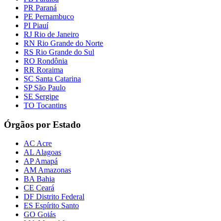
PR Paraná
PE Pernambuco
PI Piauí
RJ Rio de Janeiro
RN Rio Grande do Norte
RS Rio Grande do Sul
RO Rondônia
RR Roraima
SC Santa Catarina
SP São Paulo
SE Sergipe
TO Tocantins
Órgãos por Estado
AC Acre
AL Alagoas
AP Amapá
AM Amazonas
BA Bahia
CE Ceará
DF Distrito Federal
ES Espírito Santo
GO Goiás