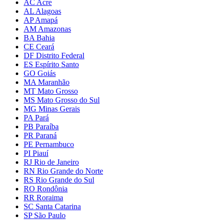
AC Acre
AL Alagoas
AP Amapá
AM Amazonas
BA Bahia
CE Ceará
DF Distrito Federal
ES Espírito Santo
GO Goiás
MA Maranhão
MT Mato Grosso
MS Mato Grosso do Sul
MG Minas Gerais
PA Pará
PB Paraíba
PR Paraná
PE Pernambuco
PI Piauí
RJ Rio de Janeiro
RN Rio Grande do Norte
RS Rio Grande do Sul
RO Rondônia
RR Roraima
SC Santa Catarina
SP São Paulo