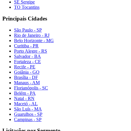
SE Sergipe
TO Tocantins
Principais Cidades
São Paulo - SP
Rio de Janeiro - RJ
Belo Horizonte - MG
Curitiba - PR
Porto Alegre - RS
Salvador - BA
Fortaleza - CE
Recife - PE
Goiânia - GO
Brasília - DF
Manaus - AM
Florianópolis - SC
Belém - PA
Natal - RN
Maceió - AL
São Luís - MA
Guarulhos - SP
Campinas - SP
Licitações por Segmento