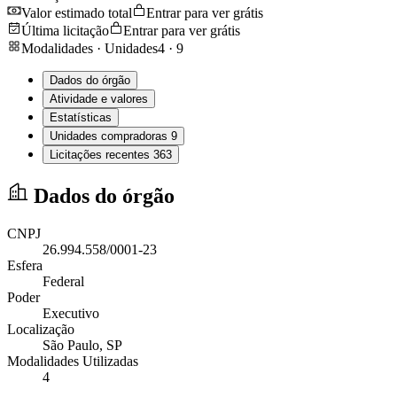
Valor estimado total
Entrar para ver grátis
Última licitação
Entrar para ver grátis
Modalidades · Unidades
4
·
9
Dados do órgão
Atividade e valores
Estatísticas
Unidades compradoras
9
Licitações recentes
363
Dados do órgão
CNPJ
26.994.558/0001-23
Esfera
Federal
Poder
Executivo
Localização
São Paulo
, SP
Modalidades Utilizadas
4