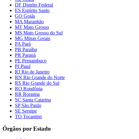
DF Distrito Federal
ES Espírito Santo
GO Goiás
MA Maranhão
MT Mato Grosso
MS Mato Grosso do Sul
MG Minas Gerais
PA Pará
PB Paraíba
PR Paraná
PE Pernambuco
PI Piauí
RJ Rio de Janeiro
RN Rio Grande do Norte
RS Rio Grande do Sul
RO Rondônia
RR Roraima
SC Santa Catarina
SP São Paulo
SE Sergipe
TO Tocantins
Órgãos por Estado