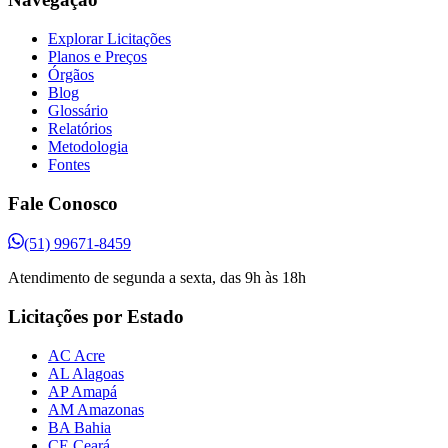
Explorar Licitações
Planos e Preços
Órgãos
Blog
Glossário
Relatórios
Metodologia
Fontes
Fale Conosco
(51) 99671-8459
Atendimento de segunda a sexta, das 9h às 18h
Licitações por Estado
AC Acre
AL Alagoas
AP Amapá
AM Amazonas
BA Bahia
CE Ceará