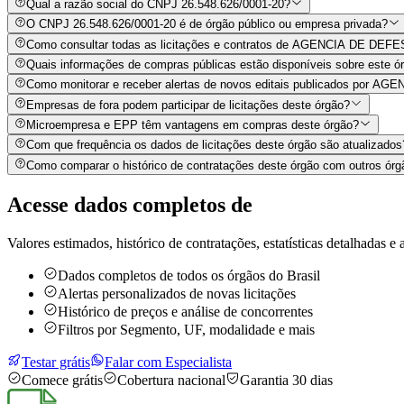
Qual a razão social do CNPJ 26.548.626/0001-20?
O CNPJ 26.548.626/0001-20 é de órgão público ou empresa privada?
Como consultar todas as licitações e contratos de AGENCIA D
Quais informações de compras públicas estão disponíveis sobre este órg
Como monitorar e receber alertas de novos editais publicado
Empresas de fora podem participar de licitações deste órgão?
Microempresa e EPP têm vantagens em compras deste órgão?
Com que frequência os dados de licitações deste órgão são atualizados
Como comparar o histórico de contratações deste órgão com outros órg
Acesse dados completos de
Valores estimados, histórico de contratações, estatísticas detalhadas e a
Dados completos de todos os órgãos do Brasil
Alertas personalizados de novas licitações
Histórico de preços e análise de concorrentes
Filtros por Segmento, UF, modalidade e mais
Testar grátis
Falar com Especialista
Comece grátis
Cobertura nacional
Garantia 30 dias