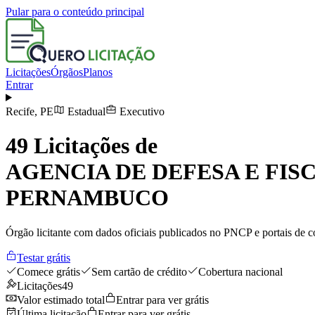
Pular para o conteúdo principal
Licitações
Órgãos
Planos
Entrar
Recife
,
PE
Estadual
Executivo
49
Licitações de
AGENCIA DE DEFESA E FI
PERNAMBUCO
Órgão licitante com dados oficiais publicados no PNCP e portais de co
Testar grátis
Comece grátis
Sem cartão de crédito
Cobertura nacional
Licitações
49
Valor estimado total
Entrar para ver grátis
Última licitação
Entrar para ver grátis