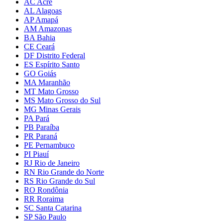
AC Acre
AL Alagoas
AP Amapá
AM Amazonas
BA Bahia
CE Ceará
DF Distrito Federal
ES Espírito Santo
GO Goiás
MA Maranhão
MT Mato Grosso
MS Mato Grosso do Sul
MG Minas Gerais
PA Pará
PB Paraíba
PR Paraná
PE Pernambuco
PI Piauí
RJ Rio de Janeiro
RN Rio Grande do Norte
RS Rio Grande do Sul
RO Rondônia
RR Roraima
SC Santa Catarina
SP São Paulo