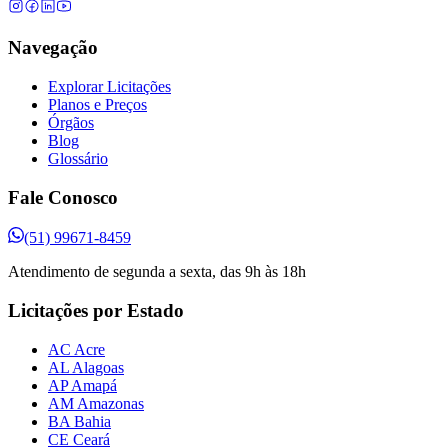
Navegação
Explorar Licitações
Planos e Preços
Órgãos
Blog
Glossário
Fale Conosco
(51) 99671-8459
Atendimento de segunda a sexta, das 9h às 18h
Licitações por Estado
AC Acre
AL Alagoas
AP Amapá
AM Amazonas
BA Bahia
CE Ceará