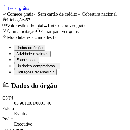
Testar grátis
Comece grátis
Sem cartão de crédito
Cobertura nacional
Licitações
57
Valor estimado total
Entrar para ver grátis
Última licitação
Entrar para ver grátis
Modalidades · Unidades
3
·
1
Dados do órgão
Atividade e valores
Estatísticas
Unidades compradoras
1
Licitações recentes
57
Dados do órgão
CNPJ
03.981.081/0001-46
Esfera
Estadual
Poder
Executivo
Localização