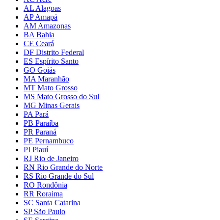
AL Alagoas
AP Amapá
AM Amazonas
BA Bahia
CE Ceará
DF Distrito Federal
ES Espírito Santo
GO Goiás
MA Maranhão
MT Mato Grosso
MS Mato Grosso do Sul
MG Minas Gerais
PA Pará
PB Paraíba
PR Paraná
PE Pernambuco
PI Piauí
RJ Rio de Janeiro
RN Rio Grande do Norte
RS Rio Grande do Sul
RO Rondônia
RR Roraima
SC Santa Catarina
SP São Paulo