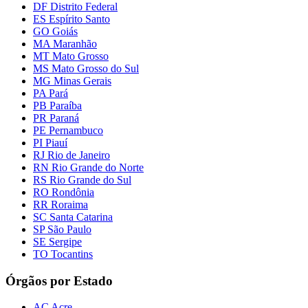
DF Distrito Federal
ES Espírito Santo
GO Goiás
MA Maranhão
MT Mato Grosso
MS Mato Grosso do Sul
MG Minas Gerais
PA Pará
PB Paraíba
PR Paraná
PE Pernambuco
PI Piauí
RJ Rio de Janeiro
RN Rio Grande do Norte
RS Rio Grande do Sul
RO Rondônia
RR Roraima
SC Santa Catarina
SP São Paulo
SE Sergipe
TO Tocantins
Órgãos por Estado
AC Acre