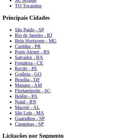
SE Sergipe
TO Tocantins
Principais Cidades
São Paulo - SP
Rio de Janeiro - RJ
Belo Horizonte - MG
Curitiba - PR
Porto Alegre - RS
Salvador - BA
Fortaleza - CE
Recife - PE
Goiânia - GO
Brasília - DF
Manaus - AM
Florianópolis - SC
Belém - PA
Natal - RN
Maceió - AL
São Luís - MA
Guarulhos - SP
Campinas - SP
Licitações por Segmento