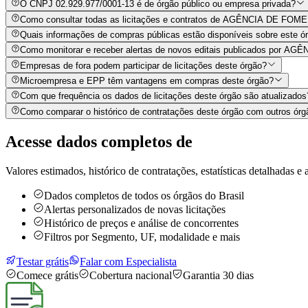
O CNPJ 02.929.977/0001-13 é de órgão público ou empresa privada?
Quais informações de compras públicas estão disponíveis sobre este órg
Como monitorar e receber alertas de novos editais publicados po
Empresas de fora podem participar de licitações deste órgão?
Microempresa e EPP têm vantagens em compras deste órgão?
Com que frequência os dados de licitações deste órgão são atualizados
Como comparar o histórico de contratações deste órgão com outros órg
Acesse dados completos de
Valores estimados, histórico de contratações, estatísticas detalhadas e a
Dados completos de todos os órgãos do Brasil
Alertas personalizados de novas licitações
Histórico de preços e análise de concorrentes
Filtros por Segmento, UF, modalidade e mais
Testar grátis
Falar com Especialista
Comece grátis
Cobertura nacional
Garantia 30 dias