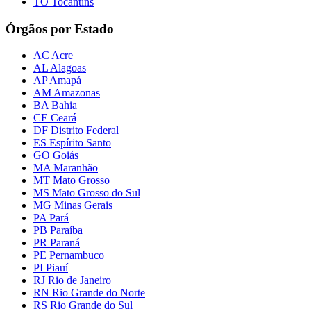
TO Tocantins
Órgãos por Estado
AC Acre
AL Alagoas
AP Amapá
AM Amazonas
BA Bahia
CE Ceará
DF Distrito Federal
ES Espírito Santo
GO Goiás
MA Maranhão
MT Mato Grosso
MS Mato Grosso do Sul
MG Minas Gerais
PA Pará
PB Paraíba
PR Paraná
PE Pernambuco
PI Piauí
RJ Rio de Janeiro
RN Rio Grande do Norte
RS Rio Grande do Sul