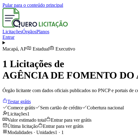
Pular para o conteúdo principal
Licitações
Órgãos
Planos
Entrar
Macapá
,
AP
Estadual
Executivo
1
Licitações de
AGÊNCIA DE FOMENTO DO
Órgão licitante com dados oficiais publicados no PNCP e portais de co
Testar grátis
Comece grátis
Sem cartão de crédito
Cobertura nacional
Licitações
1
Valor estimado total
Entrar para ver grátis
Última licitação
Entrar para ver grátis
Modalidades · Unidades
1
·
1