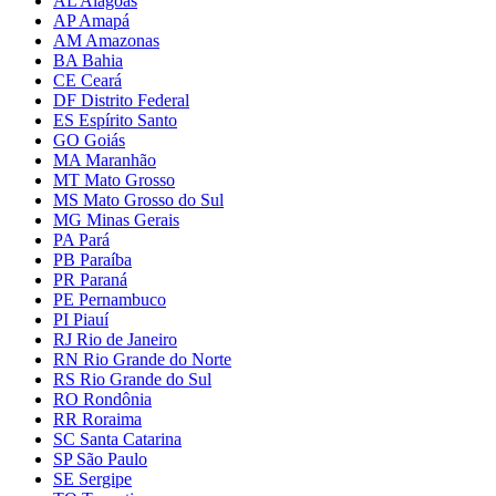
AL Alagoas
AP Amapá
AM Amazonas
BA Bahia
CE Ceará
DF Distrito Federal
ES Espírito Santo
GO Goiás
MA Maranhão
MT Mato Grosso
MS Mato Grosso do Sul
MG Minas Gerais
PA Pará
PB Paraíba
PR Paraná
PE Pernambuco
PI Piauí
RJ Rio de Janeiro
RN Rio Grande do Norte
RS Rio Grande do Sul
RO Rondônia
RR Roraima
SC Santa Catarina
SP São Paulo
SE Sergipe