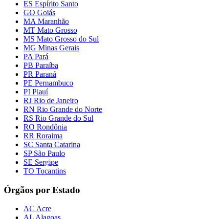
ES Espírito Santo
GO Goiás
MA Maranhão
MT Mato Grosso
MS Mato Grosso do Sul
MG Minas Gerais
PA Pará
PB Paraíba
PR Paraná
PE Pernambuco
PI Piauí
RJ Rio de Janeiro
RN Rio Grande do Norte
RS Rio Grande do Sul
RO Rondônia
RR Roraima
SC Santa Catarina
SP São Paulo
SE Sergipe
TO Tocantins
Órgãos por Estado
AC Acre
AL Alagoas