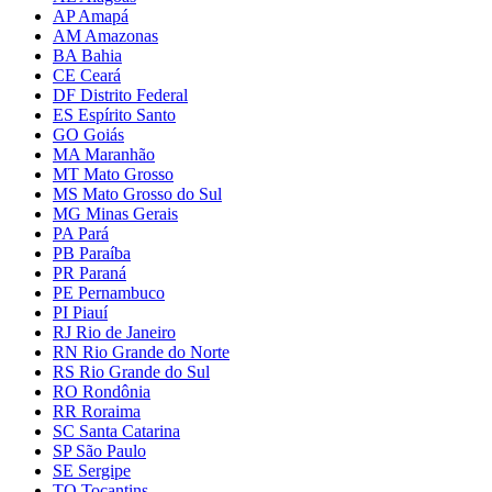
AP Amapá
AM Amazonas
BA Bahia
CE Ceará
DF Distrito Federal
ES Espírito Santo
GO Goiás
MA Maranhão
MT Mato Grosso
MS Mato Grosso do Sul
MG Minas Gerais
PA Pará
PB Paraíba
PR Paraná
PE Pernambuco
PI Piauí
RJ Rio de Janeiro
RN Rio Grande do Norte
RS Rio Grande do Sul
RO Rondônia
RR Roraima
SC Santa Catarina
SP São Paulo
SE Sergipe
TO Tocantins