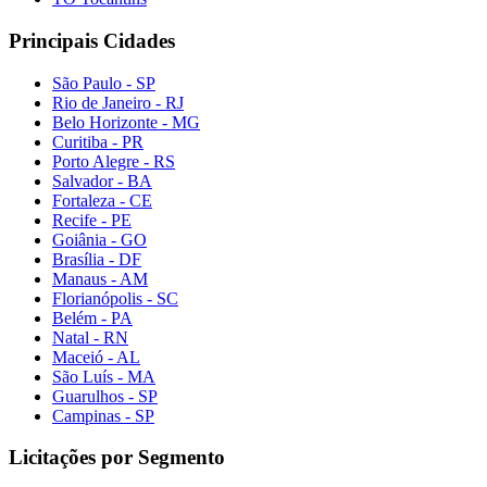
Principais Cidades
São Paulo - SP
Rio de Janeiro - RJ
Belo Horizonte - MG
Curitiba - PR
Porto Alegre - RS
Salvador - BA
Fortaleza - CE
Recife - PE
Goiânia - GO
Brasília - DF
Manaus - AM
Florianópolis - SC
Belém - PA
Natal - RN
Maceió - AL
São Luís - MA
Guarulhos - SP
Campinas - SP
Licitações por Segmento