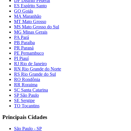
DF Distrito Federal
ES Espírito Santo
GO Goiás
MA Maranhão
MT Mato Grosso
MS Mato Grosso do Sul
MG Minas Gerais
PA Pará
PB Paraíba
PR Paraná
PE Pernambuco
PI Piauí
RJ Rio de Janeiro
RN Rio Grande do Norte
RS Rio Grande do Sul
RO Rondônia
RR Roraima
SC Santa Catarina
SP São Paulo
SE Sergipe
TO Tocantins
Principais Cidades
São Paulo - SP