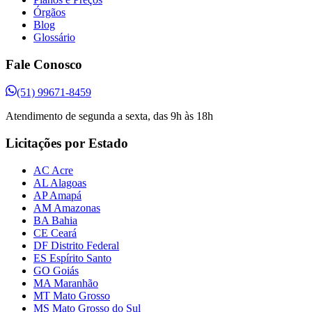
Órgãos
Blog
Glossário
Fale Conosco
(51) 99671-8459
Atendimento de segunda a sexta, das 9h às 18h
Licitações por Estado
AC Acre
AL Alagoas
AP Amapá
AM Amazonas
BA Bahia
CE Ceará
DF Distrito Federal
ES Espírito Santo
GO Goiás
MA Maranhão
MT Mato Grosso
MS Mato Grosso do Sul