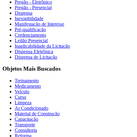
Pregão - Eletrônico
Pregão - Presencial
Dispensa
Inexigibilidade
Manifestação de Interesse
Pré-qualificação
Credenciamento
Leilão Presencial
Inaplicabilidade da Licitação
Dispensa Eletrônica
Dispensa de Licitação
Objetos Mais Buscados
Treinamento
Medicamento
Veículo
Curso
Limpeza
Ar Condicionado
Material de Construção
Capacitação
Transporte
Consultoria
Reforma