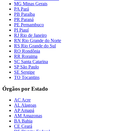
MG Minas Gerais
PA Pará
PB Paraíba
PR Paraná
PE Pernambuco
PI Piauí
RJ Rio de Janeiro
RN Rio Grande do Norte
RS Rio Grande do Sul
RO Rondônia
RR Roraima
SC Santa Catarina
SP São Paulo
SE Sergipe
TO Tocantins
Órgãos por Estado
AC Acre
AL Alagoas
AP Amapá
AM Amazonas
BA Bahia
CE Ceará