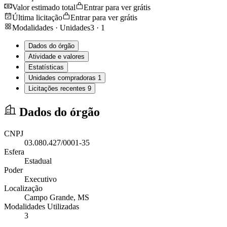
Valor estimado total
Entrar para ver grátis
Última licitação
Entrar para ver grátis
Modalidades · Unidades
3
·
1
Dados do órgão
Atividade e valores
Estatísticas
Unidades compradoras
1
Licitações recentes
9
Dados do órgão
CNPJ
03.080.427/0001-35
Esfera
Estadual
Poder
Executivo
Localização
Campo Grande
, MS
Modalidades Utilizadas
3