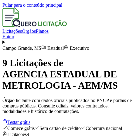
Pular para o conteúdo principal
Licitações
Órgãos
Planos
Entrar
Campo Grande
,
MS
Estadual
Executivo
9
Licitações de
AGENCIA ESTADUAL DE
METROLOGIA - AEM/MS
Órgão licitante com dados oficiais publicados no PNCP e portais de
compras públicas. Consulte editais, valores contratados,
modalidades e histórico de contratações.
Testar grátis
Comece grátis
Sem cartão de crédito
Cobertura nacional
Licitações
9