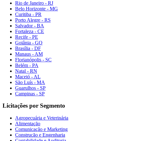
Rio de Janeiro - RJ
Belo Horizonte - MG
Curitiba - PR
Porto Alegre - RS
Salvador - BA
Fortaleza - CE
Recife - PE
Goiânia - GO
Brasília - DF
Manaus - AM
Florianópolis - SC
Belém - PA
Natal - RN
Maceió - AL
São Luís - MA
Guarulhos - SP
Campinas - SP
Licitações por Segmento
Agropecuária e Veterinária
Alimentação
Comunicação e Marketing
Construção e Engenharia
Contabilidade e Auditoria