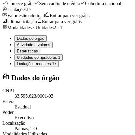
Comece grátis
Sem cartão de crédito
Cobertura nacional
Licitações
17
Valor estimado total
Entrar para ver grátis
Última licitação
Entrar para ver grátis
Modalidades · Unidades
2
·
1
Dados do órgão
Atividade e valores
Estatísticas
Unidades compradoras
1
Licitações recentes
17
Dados do órgão
CNPJ
33.595.623/0001-03
Esfera
Estadual
Poder
Executivo
Localização
Palmas
, TO
Modalidades Utilizadas