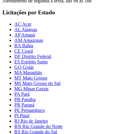
Atendimento de segunda a sexta, das 9h às 18h
Licitações por Estado
AC Acre
AL Alagoas
AP Amapá
AM Amazonas
BA Bahia
CE Ceará
DF Distrito Federal
ES Espírito Santo
GO Goiás
MA Maranhão
MT Mato Grosso
MS Mato Grosso do Sul
MG Minas Gerais
PA Pará
PB Paraíba
PR Paraná
PE Pernambuco
PI Piauí
RJ Rio de Janeiro
RN Rio Grande do Norte
RS Rio Grande do Sul