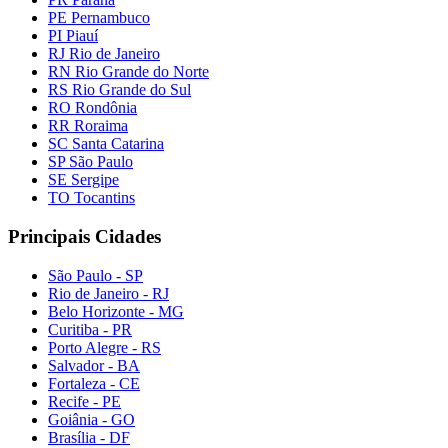
PE Pernambuco
PI Piauí
RJ Rio de Janeiro
RN Rio Grande do Norte
RS Rio Grande do Sul
RO Rondônia
RR Roraima
SC Santa Catarina
SP São Paulo
SE Sergipe
TO Tocantins
Principais Cidades
São Paulo - SP
Rio de Janeiro - RJ
Belo Horizonte - MG
Curitiba - PR
Porto Alegre - RS
Salvador - BA
Fortaleza - CE
Recife - PE
Goiânia - GO
Brasília - DF