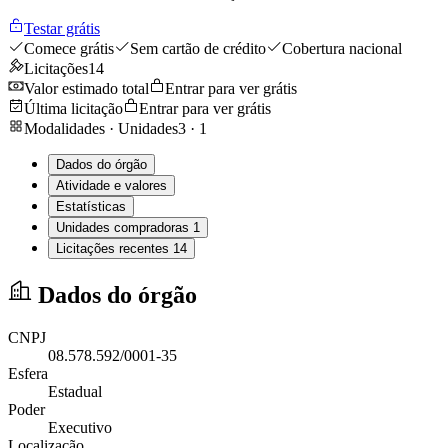
Testar grátis
Comece grátis
Sem cartão de crédito
Cobertura nacional
Licitações
14
Valor estimado total
Entrar para ver grátis
Última licitação
Entrar para ver grátis
Modalidades · Unidades
3
·
1
Dados do órgão
Atividade e valores
Estatísticas
Unidades compradoras
1
Licitações recentes
14
Dados do órgão
CNPJ
08.578.592/0001-35
Esfera
Estadual
Poder
Executivo
Localização