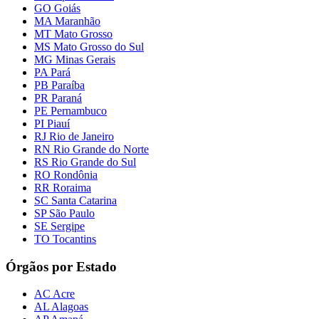
GO Goiás
MA Maranhão
MT Mato Grosso
MS Mato Grosso do Sul
MG Minas Gerais
PA Pará
PB Paraíba
PR Paraná
PE Pernambuco
PI Piauí
RJ Rio de Janeiro
RN Rio Grande do Norte
RS Rio Grande do Sul
RO Rondônia
RR Roraima
SC Santa Catarina
SP São Paulo
SE Sergipe
TO Tocantins
Órgãos por Estado
AC Acre
AL Alagoas