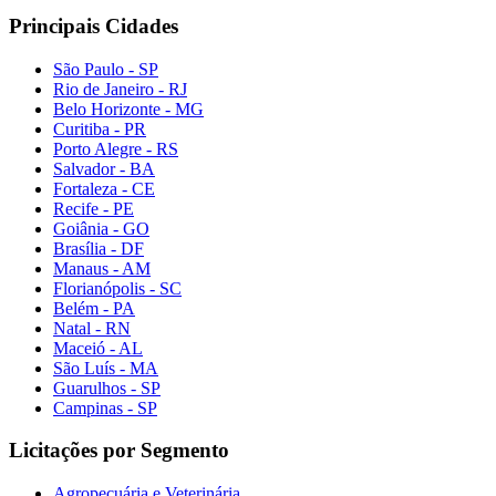
Principais Cidades
São Paulo - SP
Rio de Janeiro - RJ
Belo Horizonte - MG
Curitiba - PR
Porto Alegre - RS
Salvador - BA
Fortaleza - CE
Recife - PE
Goiânia - GO
Brasília - DF
Manaus - AM
Florianópolis - SC
Belém - PA
Natal - RN
Maceió - AL
São Luís - MA
Guarulhos - SP
Campinas - SP
Licitações por Segmento
Agropecuária e Veterinária