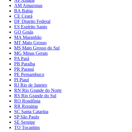
AP Amapá
AM Amazonas
BA Bahia
CE Ceará
DF Distrito Federal
ES Espírito Santo
GO Goiás
MA Maranhão
MT Mato Grosso
MS Mato Grosso do Sul
MG Minas Gerais
PA Pará
PB Paraíba
PR Paraná
PE Pernambuco
PI Piauí
RJ Rio de Janeiro
RN Rio Grande do Norte
RS Rio Grande do Sul
RO Rondônia
RR Roraima
SC Santa Catarina
SP São Paulo
SE Sergipe
TO Tocantins