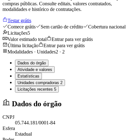
compras públicas. Consulte editais, valores contratados,
modalidades e histórico de contratações.
Testar grátis
Comece grátis
Sem cartão de crédito
Cobertura nacional
Licitações
5
Valor estimado total
Entrar para ver grátis
Última licitação
Entrar para ver grátis
Modalidades · Unidades
2
·
2
Dados do órgão
Atividade e valores
Estatísticas
Unidades compradoras
2
Licitações recentes
5
Dados do órgão
CNPJ
05.744.181/0001-84
Esfera
Estadual
Poder