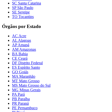
SC Santa Catarina
SP São Paulo
SE Sergipe
TO Tocantins
Órgãos por Estado
AC Acre
AL Alagoas
AP Amapá
AM Amazonas
BA Bahia
CE Ceará
DF Distrito Federal
ES Espírito Santo
GO Goiás
MA Maranhão
MT Mato Grosso
MS Mato Grosso do Sul
MG Minas Gerais
PA Pará
PB Paraíba
PR Paraná
PE Pernambuco