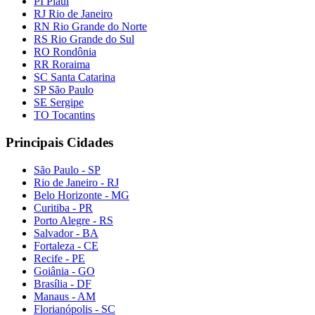
PI Piauí
RJ Rio de Janeiro
RN Rio Grande do Norte
RS Rio Grande do Sul
RO Rondônia
RR Roraima
SC Santa Catarina
SP São Paulo
SE Sergipe
TO Tocantins
Principais Cidades
São Paulo - SP
Rio de Janeiro - RJ
Belo Horizonte - MG
Curitiba - PR
Porto Alegre - RS
Salvador - BA
Fortaleza - CE
Recife - PE
Goiânia - GO
Brasília - DF
Manaus - AM
Florianópolis - SC