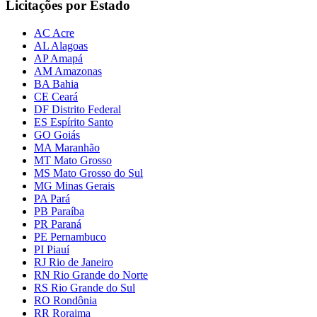
Licitações por Estado
AC Acre
AL Alagoas
AP Amapá
AM Amazonas
BA Bahia
CE Ceará
DF Distrito Federal
ES Espírito Santo
GO Goiás
MA Maranhão
MT Mato Grosso
MS Mato Grosso do Sul
MG Minas Gerais
PA Pará
PB Paraíba
PR Paraná
PE Pernambuco
PI Piauí
RJ Rio de Janeiro
RN Rio Grande do Norte
RS Rio Grande do Sul
RO Rondônia
RR Roraima