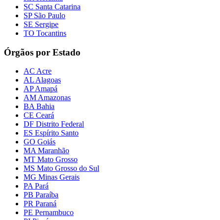
SC Santa Catarina
SP São Paulo
SE Sergipe
TO Tocantins
Órgãos por Estado
AC Acre
AL Alagoas
AP Amapá
AM Amazonas
BA Bahia
CE Ceará
DF Distrito Federal
ES Espírito Santo
GO Goiás
MA Maranhão
MT Mato Grosso
MS Mato Grosso do Sul
MG Minas Gerais
PA Pará
PB Paraíba
PR Paraná
PE Pernambuco