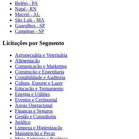
Belém - PA
Natal - RN
Maceió - AL
São Luís - MA
Guarulhos - SP
Campinas - SP
Licitações por Segmento
Agropecuária e Veterinária
Alimentação
Comunicação e Marketing
Construção e Engenharia
Contabilidade e Auditoria
Cultura, Esporte e Lazer
Educação e Treinamento
Energia e Utilities
Eventos e Cerimonial
Apoio Operacional
Finanças e Seguros
Gestão e Consultoria
Jurídico
Limpeza e Higienização
Manutenção e Peças
Meio Ambiente e Resíduos