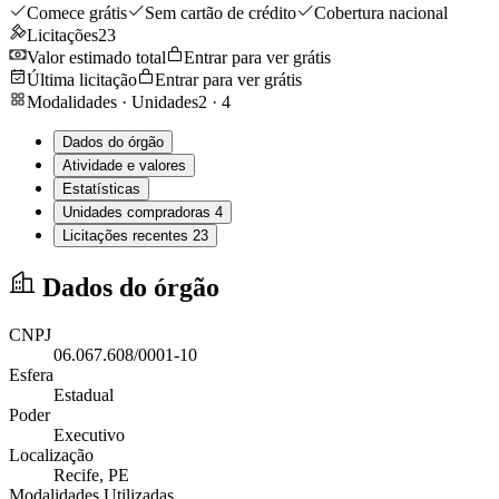
Comece grátis
Sem cartão de crédito
Cobertura nacional
Licitações
23
Valor estimado total
Entrar para ver grátis
Última licitação
Entrar para ver grátis
Modalidades · Unidades
2
·
4
Dados do órgão
Atividade e valores
Estatísticas
Unidades compradoras
4
Licitações recentes
23
Dados do órgão
CNPJ
06.067.608/0001-10
Esfera
Estadual
Poder
Executivo
Localização
Recife
, PE
Modalidades Utilizadas