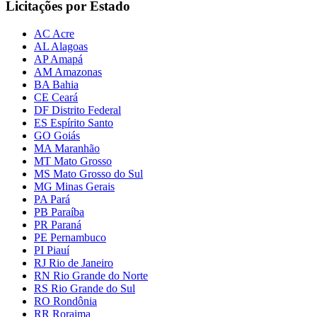
Licitações por Estado
AC Acre
AL Alagoas
AP Amapá
AM Amazonas
BA Bahia
CE Ceará
DF Distrito Federal
ES Espírito Santo
GO Goiás
MA Maranhão
MT Mato Grosso
MS Mato Grosso do Sul
MG Minas Gerais
PA Pará
PB Paraíba
PR Paraná
PE Pernambuco
PI Piauí
RJ Rio de Janeiro
RN Rio Grande do Norte
RS Rio Grande do Sul
RO Rondônia
RR Roraima