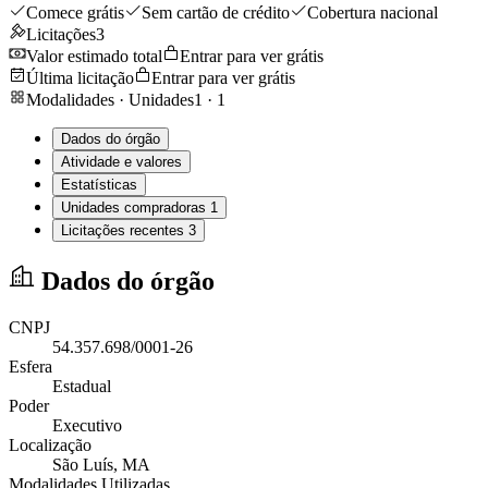
Comece grátis
Sem cartão de crédito
Cobertura nacional
Licitações
3
Valor estimado total
Entrar para ver grátis
Última licitação
Entrar para ver grátis
Modalidades · Unidades
1
·
1
Dados do órgão
Atividade e valores
Estatísticas
Unidades compradoras
1
Licitações recentes
3
Dados do órgão
CNPJ
54.357.698/0001-26
Esfera
Estadual
Poder
Executivo
Localização
São Luís
, MA
Modalidades Utilizadas