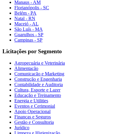
Manaus - AM
Florianópolis - SC
Belém - PA
Natal - RN
Maceió - AL
São Luís - MA
Guarulhos - SP
Campinas - SP
Licitações por Segmento
Agropecuária e Veterinária
Alimentação
Comunicação e Marketing
Construção e Engenharia
Contabilidade e Auditoria
Cultura, Esporte e Lazer
Educação e Treinamento
Energia e Utilities
Eventos e Cerimonial
Apoio Operacional
Finanças e Seguros
Gestão e Consultoria
Jurídico
Limpeza e Higienização