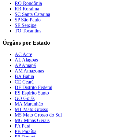
RO Rondônia
RR Roraima
SC Santa Catarina
SP São Paulo
SE Sergipe
TO Tocantins
Órgãos por Estado
AC Acre
AL Alagoas
AP Amapá
AM Amazonas
BA Bahia
CE Ceará
DF Distrito Federal
ES Espírito Santo
GO Goiás
MA Maranhão
MT Mato Grosso
MS Mato Grosso do Sul
MG Minas Gerais
PA Pará
PB Paraíba
PR Paraná