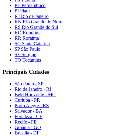
PE Pernambuco
PI Piauí
RJ Rio de Janeiro
RN Rio Grande do Norte
RS Rio Grande do Sul
RO Rondônia
RR Roraima
SC Santa Catarina
SP São Paulo
SE Sergipe
TO Tocantins
Principais Cidades
São Paulo - SP
Rio de Janeiro - RJ
Belo Horizonte - MG
Curitiba - PR
Porto Alegre - RS
Salvador - BA
Fortaleza - CE
Recife - PE
Goiânia - GO
Brasília - DF