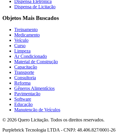
Dispensa Eletrônica
Dispensa de Licitação
Objetos Mais Buscados
Treinamento
Medicamento
Veículo
Curso
Limpeza
Ar Condicionado
Material de Construção
Capacitação
Transporte
Consultoria
Reforma
Gêneros Alimentícios
Pavimentação
Software
Educação
Manutenção de Veículos
© 2026 Quero Licitação. Todos os direitos reservados.
Purplebrick Tecnologia LTDA - CNPJ: 48.406.827/0001-26