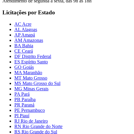
Atendimento de segunda a sexta, das 9h às 18h
Licitações por Estado
AC Acre
AL Alagoas
AP Amapá
AM Amazonas
BA Bahia
CE Ceará
DF Distrito Federal
ES Espírito Santo
GO Goiás
MA Maranhão
MT Mato Grosso
MS Mato Grosso do Sul
MG Minas Gerais
PA Pará
PB Paraíba
PR Paraná
PE Pernambuco
PI Piauí
RJ Rio de Janeiro
RN Rio Grande do Norte
RS Rio Grande do Sul