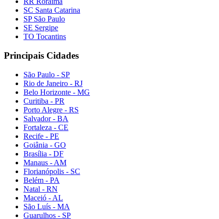
RR Roraima
SC Santa Catarina
SP São Paulo
SE Sergipe
TO Tocantins
Principais Cidades
São Paulo - SP
Rio de Janeiro - RJ
Belo Horizonte - MG
Curitiba - PR
Porto Alegre - RS
Salvador - BA
Fortaleza - CE
Recife - PE
Goiânia - GO
Brasília - DF
Manaus - AM
Florianópolis - SC
Belém - PA
Natal - RN
Maceió - AL
São Luís - MA
Guarulhos - SP