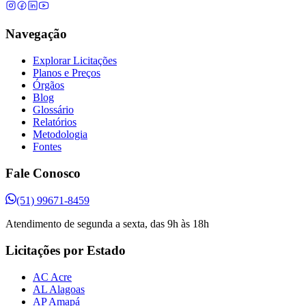
Navegação
Explorar Licitações
Planos e Preços
Órgãos
Blog
Glossário
Relatórios
Metodologia
Fontes
Fale Conosco
(51) 99671-8459
Atendimento de segunda a sexta, das 9h às 18h
Licitações por Estado
AC Acre
AL Alagoas
AP Amapá