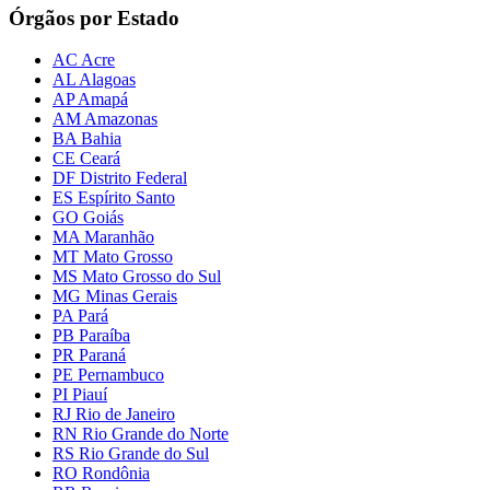
Órgãos por Estado
AC Acre
AL Alagoas
AP Amapá
AM Amazonas
BA Bahia
CE Ceará
DF Distrito Federal
ES Espírito Santo
GO Goiás
MA Maranhão
MT Mato Grosso
MS Mato Grosso do Sul
MG Minas Gerais
PA Pará
PB Paraíba
PR Paraná
PE Pernambuco
PI Piauí
RJ Rio de Janeiro
RN Rio Grande do Norte
RS Rio Grande do Sul
RO Rondônia