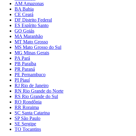
AM Amazonas
BA Bahia
CE Ceará
DF Distrito Federal
ES Espírito Santo
GO Goiás
MA Maranhão
MT Mato Grosso
MS Mato Grosso do Sul
MG Minas Gerais
PA Pará
PB Paraíba
PR Paraná
PE Pernambuco
PI Piauí
RJ Rio de Janeiro
RN Rio Grande do Norte
RS Rio Grande do Sul
RO Rondônia
RR Roraima
SC Santa Catarina
SP São Paulo
SE Sergipe
TO Tocantins