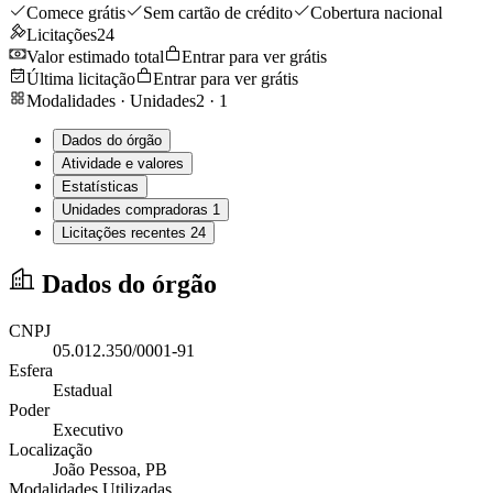
Comece grátis
Sem cartão de crédito
Cobertura nacional
Licitações
24
Valor estimado total
Entrar para ver grátis
Última licitação
Entrar para ver grátis
Modalidades · Unidades
2
·
1
Dados do órgão
Atividade e valores
Estatísticas
Unidades compradoras
1
Licitações recentes
24
Dados do órgão
CNPJ
05.012.350/0001-91
Esfera
Estadual
Poder
Executivo
Localização
João Pessoa
, PB
Modalidades Utilizadas