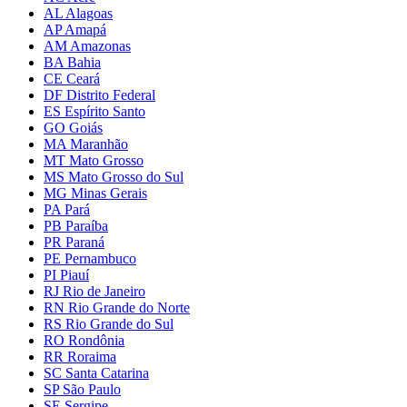
AL Alagoas
AP Amapá
AM Amazonas
BA Bahia
CE Ceará
DF Distrito Federal
ES Espírito Santo
GO Goiás
MA Maranhão
MT Mato Grosso
MS Mato Grosso do Sul
MG Minas Gerais
PA Pará
PB Paraíba
PR Paraná
PE Pernambuco
PI Piauí
RJ Rio de Janeiro
RN Rio Grande do Norte
RS Rio Grande do Sul
RO Rondônia
RR Roraima
SC Santa Catarina
SP São Paulo
SE Sergipe