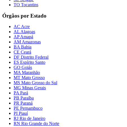
TO Tocantins
Órgãos por Estado
AC Acre
AL Alagoas
AP Amapá
AM Amazonas
BA Bahia
CE Ceará
DF Distrito Federal
ES Espírito Santo
GO Goiás
MA Maranhão
MT Mato Grosso
MS Mato Grosso do Sul
MG Minas Gerais
PA Pará
PB Paraíba
PR Paraná
PE Pernambuco
PI Piauí
RJ Rio de Janeiro
RN Rio Grande do Norte