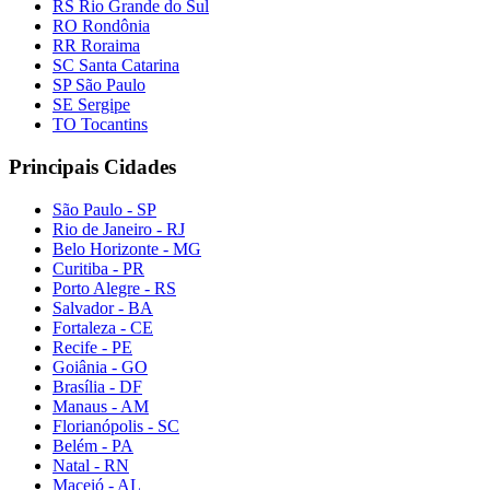
RS Rio Grande do Sul
RO Rondônia
RR Roraima
SC Santa Catarina
SP São Paulo
SE Sergipe
TO Tocantins
Principais Cidades
São Paulo - SP
Rio de Janeiro - RJ
Belo Horizonte - MG
Curitiba - PR
Porto Alegre - RS
Salvador - BA
Fortaleza - CE
Recife - PE
Goiânia - GO
Brasília - DF
Manaus - AM
Florianópolis - SC
Belém - PA
Natal - RN
Maceió - AL