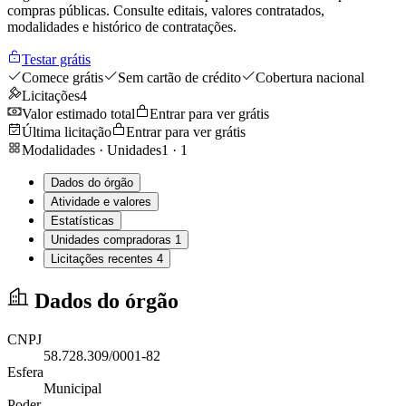
compras públicas. Consulte editais, valores contratados,
modalidades e histórico de contratações.
Testar grátis
Comece grátis
Sem cartão de crédito
Cobertura nacional
Licitações
4
Valor estimado total
Entrar para ver grátis
Última licitação
Entrar para ver grátis
Modalidades · Unidades
1
·
1
Dados do órgão
Atividade e valores
Estatísticas
Unidades compradoras
1
Licitações recentes
4
Dados do órgão
CNPJ
58.728.309/0001-82
Esfera
Municipal
Poder