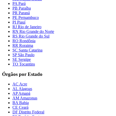
PA Pará
PB Paraíba
PR Paraná
PE Pernambuco
PI Piauí
RJ Rio de Janeiro
RN Rio Grande do Norte
RS Rio Grande do Sul
RO Rondônia
RR Roraima
SC Santa Catarina
SP São Paulo
SE Sergipe
TO Tocantins
Órgãos por Estado
AC Acre
AL Alagoas
AP Amapá
AM Amazonas
BA Bahia
CE Ceará
DF Distrito Federal