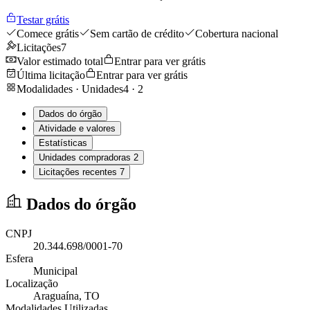
Testar grátis
Comece grátis
Sem cartão de crédito
Cobertura nacional
Licitações
7
Valor estimado total
Entrar para ver grátis
Última licitação
Entrar para ver grátis
Modalidades · Unidades
4
·
2
Dados do órgão
Atividade e valores
Estatísticas
Unidades compradoras
2
Licitações recentes
7
Dados do órgão
CNPJ
20.344.698/0001-70
Esfera
Municipal
Localização
Araguaína
, TO
Modalidades Utilizadas