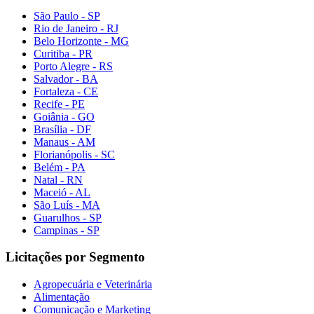
São Paulo - SP
Rio de Janeiro - RJ
Belo Horizonte - MG
Curitiba - PR
Porto Alegre - RS
Salvador - BA
Fortaleza - CE
Recife - PE
Goiânia - GO
Brasília - DF
Manaus - AM
Florianópolis - SC
Belém - PA
Natal - RN
Maceió - AL
São Luís - MA
Guarulhos - SP
Campinas - SP
Licitações por Segmento
Agropecuária e Veterinária
Alimentação
Comunicação e Marketing