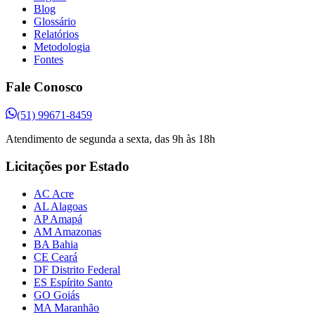
Blog
Glossário
Relatórios
Metodologia
Fontes
Fale Conosco
(51) 99671-8459
Atendimento de segunda a sexta, das 9h às 18h
Licitações por Estado
AC Acre
AL Alagoas
AP Amapá
AM Amazonas
BA Bahia
CE Ceará
DF Distrito Federal
ES Espírito Santo
GO Goiás
MA Maranhão