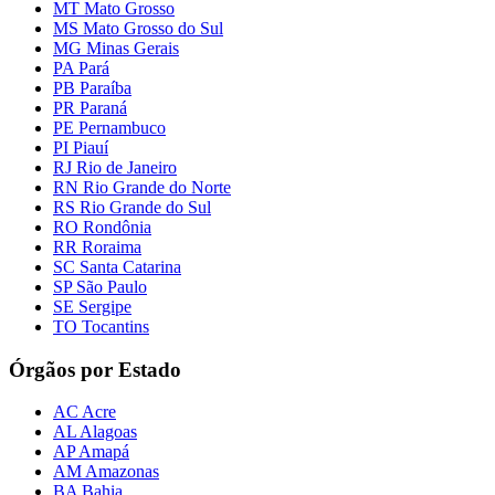
MT Mato Grosso
MS Mato Grosso do Sul
MG Minas Gerais
PA Pará
PB Paraíba
PR Paraná
PE Pernambuco
PI Piauí
RJ Rio de Janeiro
RN Rio Grande do Norte
RS Rio Grande do Sul
RO Rondônia
RR Roraima
SC Santa Catarina
SP São Paulo
SE Sergipe
TO Tocantins
Órgãos por Estado
AC Acre
AL Alagoas
AP Amapá
AM Amazonas
BA Bahia