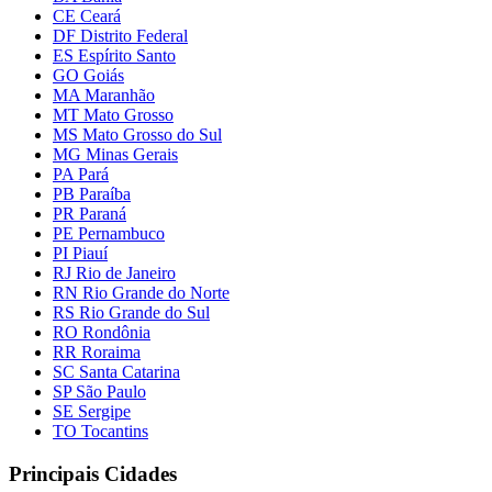
CE Ceará
DF Distrito Federal
ES Espírito Santo
GO Goiás
MA Maranhão
MT Mato Grosso
MS Mato Grosso do Sul
MG Minas Gerais
PA Pará
PB Paraíba
PR Paraná
PE Pernambuco
PI Piauí
RJ Rio de Janeiro
RN Rio Grande do Norte
RS Rio Grande do Sul
RO Rondônia
RR Roraima
SC Santa Catarina
SP São Paulo
SE Sergipe
TO Tocantins
Principais Cidades