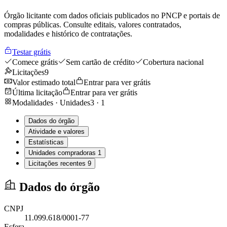
Órgão licitante com dados oficiais publicados no PNCP e portais de
compras públicas. Consulte editais, valores contratados,
modalidades e histórico de contratações.
Testar grátis
Comece grátis
Sem cartão de crédito
Cobertura nacional
Licitações
9
Valor estimado total
Entrar para ver grátis
Última licitação
Entrar para ver grátis
Modalidades · Unidades
3
·
1
Dados do órgão
Atividade e valores
Estatísticas
Unidades compradoras
1
Licitações recentes
9
Dados do órgão
CNPJ
11.099.618/0001-77
Esfera