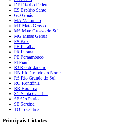
DF Distrito Federal
ES Espírito Santo
GO Goiás
MA Maranhão
MT Mato Grosso
MS Mato Grosso do Sul
MG Minas Gerais
PA Pará
PB Paraíba
PR Paraná
PE Pernambuco
PI Piauí
RJ Rio de Janeiro
RN Rio Grande do Norte
RS Rio Grande do Sul
RO Rondônia
RR Roraima
SC Santa Catarina
SP São Paulo
SE Sergipe
TO Tocantins
Principais Cidades