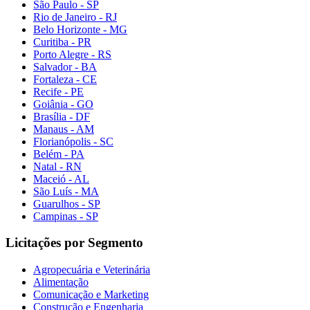
São Paulo - SP
Rio de Janeiro - RJ
Belo Horizonte - MG
Curitiba - PR
Porto Alegre - RS
Salvador - BA
Fortaleza - CE
Recife - PE
Goiânia - GO
Brasília - DF
Manaus - AM
Florianópolis - SC
Belém - PA
Natal - RN
Maceió - AL
São Luís - MA
Guarulhos - SP
Campinas - SP
Licitações por Segmento
Agropecuária e Veterinária
Alimentação
Comunicação e Marketing
Construção e Engenharia