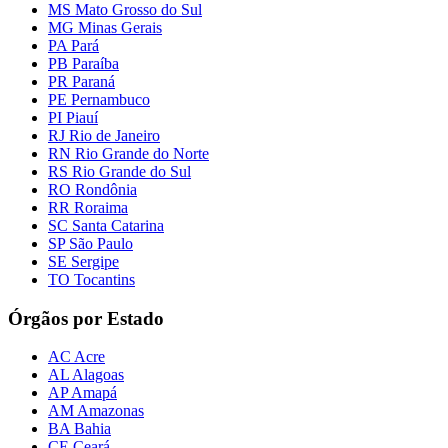
MS Mato Grosso do Sul
MG Minas Gerais
PA Pará
PB Paraíba
PR Paraná
PE Pernambuco
PI Piauí
RJ Rio de Janeiro
RN Rio Grande do Norte
RS Rio Grande do Sul
RO Rondônia
RR Roraima
SC Santa Catarina
SP São Paulo
SE Sergipe
TO Tocantins
Órgãos por Estado
AC Acre
AL Alagoas
AP Amapá
AM Amazonas
BA Bahia
CE Ceará