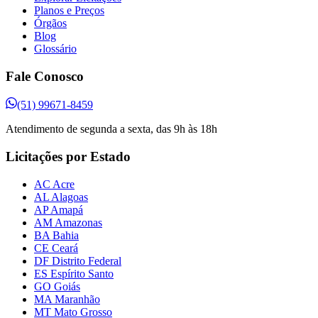
Planos e Preços
Órgãos
Blog
Glossário
Fale Conosco
(51) 99671-8459
Atendimento de segunda a sexta, das 9h às 18h
Licitações por Estado
AC Acre
AL Alagoas
AP Amapá
AM Amazonas
BA Bahia
CE Ceará
DF Distrito Federal
ES Espírito Santo
GO Goiás
MA Maranhão
MT Mato Grosso