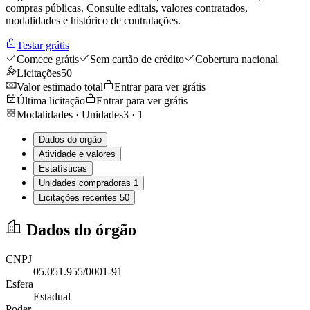
compras públicas. Consulte editais, valores contratados,
modalidades e histórico de contratações.
Testar grátis
Comece grátis
Sem cartão de crédito
Cobertura nacional
Licitações
50
Valor estimado total
Entrar para ver grátis
Última licitação
Entrar para ver grátis
Modalidades · Unidades
3
·
1
Dados do órgão
Atividade e valores
Estatísticas
Unidades compradoras
1
Licitações recentes
50
Dados do órgão
CNPJ
05.051.955/0001-91
Esfera
Estadual
Poder