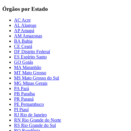
Órgãos por Estado
AC Acre
AL Alagoas
AP Amapá
AM Amazonas
BA Bahia
CE Ceará
DF Distrito Federal
ES Espírito Santo
GO Goiás
MA Maranhão
MT Mato Grosso
MS Mato Grosso do Sul
MG Minas Gerais
PA Pará
PB Paraíba
PR Paraná
PE Pernambuco
PI Piauí
RJ Rio de Janeiro
RN Rio Grande do Norte
RS Rio Grande do Sul
RO Rondônia