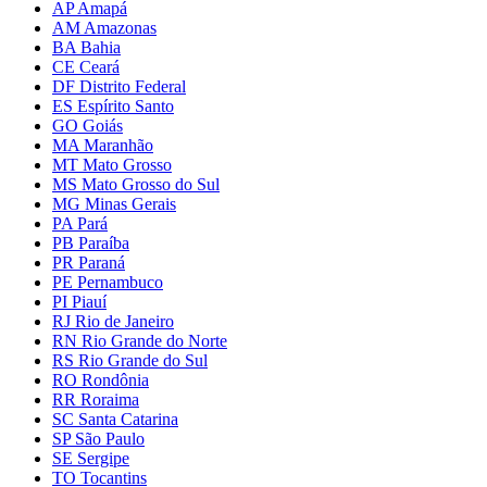
AP Amapá
AM Amazonas
BA Bahia
CE Ceará
DF Distrito Federal
ES Espírito Santo
GO Goiás
MA Maranhão
MT Mato Grosso
MS Mato Grosso do Sul
MG Minas Gerais
PA Pará
PB Paraíba
PR Paraná
PE Pernambuco
PI Piauí
RJ Rio de Janeiro
RN Rio Grande do Norte
RS Rio Grande do Sul
RO Rondônia
RR Roraima
SC Santa Catarina
SP São Paulo
SE Sergipe
TO Tocantins