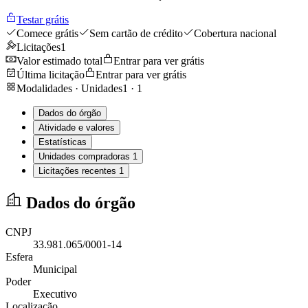
Testar grátis
Comece grátis
Sem cartão de crédito
Cobertura nacional
Licitações
1
Valor estimado total
Entrar para ver grátis
Última licitação
Entrar para ver grátis
Modalidades · Unidades
1
·
1
Dados do órgão
Atividade e valores
Estatísticas
Unidades compradoras
1
Licitações recentes
1
Dados do órgão
CNPJ
33.981.065/0001-14
Esfera
Municipal
Poder
Executivo
Localização