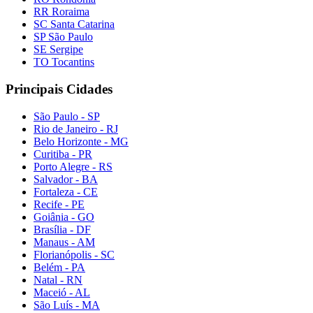
RR Roraima
SC Santa Catarina
SP São Paulo
SE Sergipe
TO Tocantins
Principais Cidades
São Paulo - SP
Rio de Janeiro - RJ
Belo Horizonte - MG
Curitiba - PR
Porto Alegre - RS
Salvador - BA
Fortaleza - CE
Recife - PE
Goiânia - GO
Brasília - DF
Manaus - AM
Florianópolis - SC
Belém - PA
Natal - RN
Maceió - AL
São Luís - MA