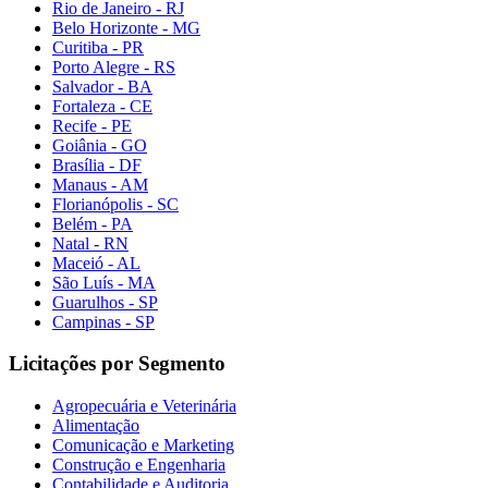
Rio de Janeiro - RJ
Belo Horizonte - MG
Curitiba - PR
Porto Alegre - RS
Salvador - BA
Fortaleza - CE
Recife - PE
Goiânia - GO
Brasília - DF
Manaus - AM
Florianópolis - SC
Belém - PA
Natal - RN
Maceió - AL
São Luís - MA
Guarulhos - SP
Campinas - SP
Licitações por Segmento
Agropecuária e Veterinária
Alimentação
Comunicação e Marketing
Construção e Engenharia
Contabilidade e Auditoria