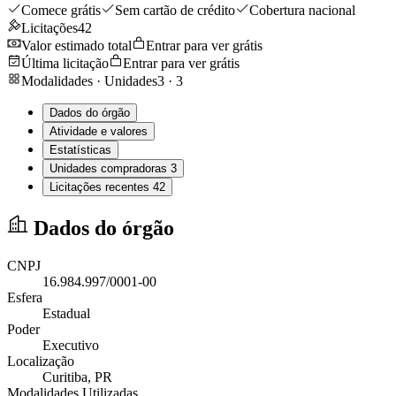
Comece grátis
Sem cartão de crédito
Cobertura nacional
Licitações
42
Valor estimado total
Entrar para ver grátis
Última licitação
Entrar para ver grátis
Modalidades · Unidades
3
·
3
Dados do órgão
Atividade e valores
Estatísticas
Unidades compradoras
3
Licitações recentes
42
Dados do órgão
CNPJ
16.984.997/0001-00
Esfera
Estadual
Poder
Executivo
Localização
Curitiba
, PR
Modalidades Utilizadas