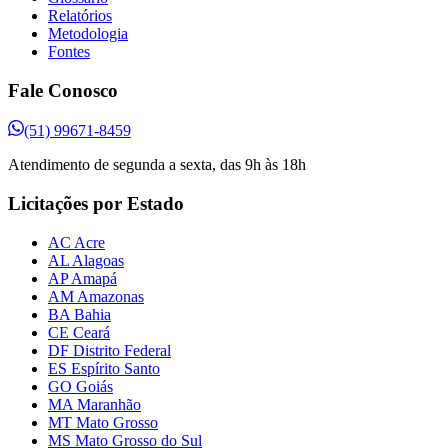
Relatórios
Metodologia
Fontes
Fale Conosco
(51) 99671-8459
Atendimento de segunda a sexta, das 9h às 18h
Licitações por Estado
AC Acre
AL Alagoas
AP Amapá
AM Amazonas
BA Bahia
CE Ceará
DF Distrito Federal
ES Espírito Santo
GO Goiás
MA Maranhão
MT Mato Grosso
MS Mato Grosso do Sul