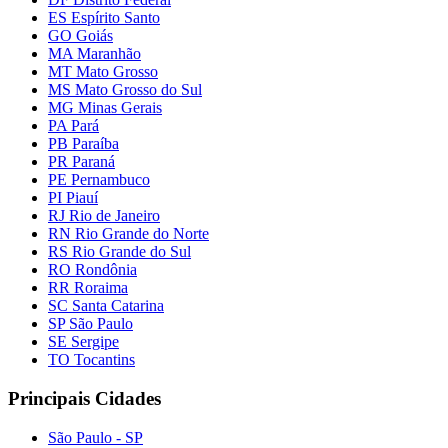
ES Espírito Santo
GO Goiás
MA Maranhão
MT Mato Grosso
MS Mato Grosso do Sul
MG Minas Gerais
PA Pará
PB Paraíba
PR Paraná
PE Pernambuco
PI Piauí
RJ Rio de Janeiro
RN Rio Grande do Norte
RS Rio Grande do Sul
RO Rondônia
RR Roraima
SC Santa Catarina
SP São Paulo
SE Sergipe
TO Tocantins
Principais Cidades
São Paulo - SP