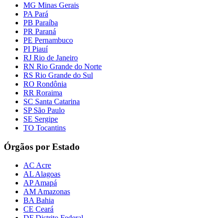
MG Minas Gerais
PA Pará
PB Paraíba
PR Paraná
PE Pernambuco
PI Piauí
RJ Rio de Janeiro
RN Rio Grande do Norte
RS Rio Grande do Sul
RO Rondônia
RR Roraima
SC Santa Catarina
SP São Paulo
SE Sergipe
TO Tocantins
Órgãos por Estado
AC Acre
AL Alagoas
AP Amapá
AM Amazonas
BA Bahia
CE Ceará
DF Distrito Federal