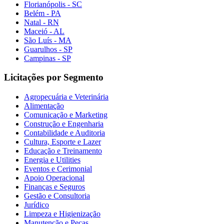
Florianópolis - SC
Belém - PA
Natal - RN
Maceió - AL
São Luís - MA
Guarulhos - SP
Campinas - SP
Licitações por Segmento
Agropecuária e Veterinária
Alimentação
Comunicação e Marketing
Construção e Engenharia
Contabilidade e Auditoria
Cultura, Esporte e Lazer
Educação e Treinamento
Energia e Utilities
Eventos e Cerimonial
Apoio Operacional
Finanças e Seguros
Gestão e Consultoria
Jurídico
Limpeza e Higienização
Manutenção e Peças