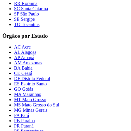
RR Roraima
SC Santa Catarina
SP São Paulo
SE Sergipe
TO Tocantins
Órgãos por Estado
AC Acre
AL Alagoas
AP Amapá
AM Amazonas
BA Bahia
CE Ceará
DF Distrito Federal
ES Espírito Santo
GO Goiás
MA Maranhão
MT Mato Grosso
MS Mato Grosso do Sul
MG Minas Gerais
PA Pará
PB Paraíba
PR Paraná