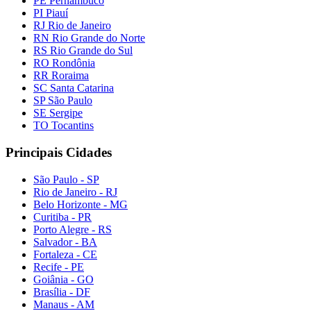
PE Pernambuco
PI Piauí
RJ Rio de Janeiro
RN Rio Grande do Norte
RS Rio Grande do Sul
RO Rondônia
RR Roraima
SC Santa Catarina
SP São Paulo
SE Sergipe
TO Tocantins
Principais Cidades
São Paulo - SP
Rio de Janeiro - RJ
Belo Horizonte - MG
Curitiba - PR
Porto Alegre - RS
Salvador - BA
Fortaleza - CE
Recife - PE
Goiânia - GO
Brasília - DF
Manaus - AM