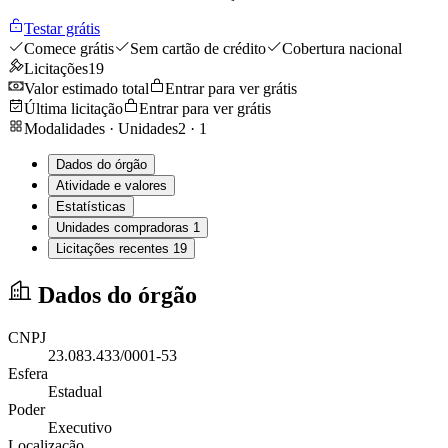
Testar grátis
Comece grátis
Sem cartão de crédito
Cobertura nacional
Licitações
19
Valor estimado total
Entrar para ver grátis
Última licitação
Entrar para ver grátis
Modalidades · Unidades
2
·
1
Dados do órgão
Atividade e valores
Estatísticas
Unidades compradoras
1
Licitações recentes
19
Dados do órgão
CNPJ
23.083.433/0001-53
Esfera
Estadual
Poder
Executivo
Localização