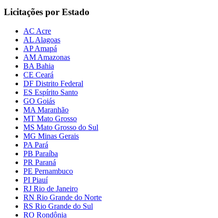
Licitações por Estado
AC Acre
AL Alagoas
AP Amapá
AM Amazonas
BA Bahia
CE Ceará
DF Distrito Federal
ES Espírito Santo
GO Goiás
MA Maranhão
MT Mato Grosso
MS Mato Grosso do Sul
MG Minas Gerais
PA Pará
PB Paraíba
PR Paraná
PE Pernambuco
PI Piauí
RJ Rio de Janeiro
RN Rio Grande do Norte
RS Rio Grande do Sul
RO Rondônia