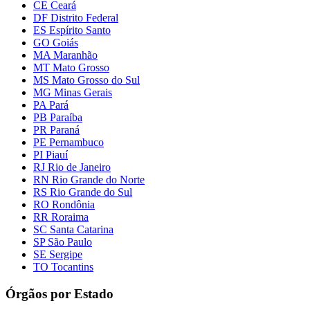
CE Ceará
DF Distrito Federal
ES Espírito Santo
GO Goiás
MA Maranhão
MT Mato Grosso
MS Mato Grosso do Sul
MG Minas Gerais
PA Pará
PB Paraíba
PR Paraná
PE Pernambuco
PI Piauí
RJ Rio de Janeiro
RN Rio Grande do Norte
RS Rio Grande do Sul
RO Rondônia
RR Roraima
SC Santa Catarina
SP São Paulo
SE Sergipe
TO Tocantins
Órgãos por Estado