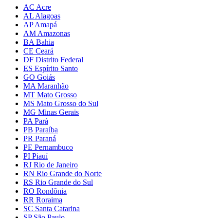
AC Acre
AL Alagoas
AP Amapá
AM Amazonas
BA Bahia
CE Ceará
DF Distrito Federal
ES Espírito Santo
GO Goiás
MA Maranhão
MT Mato Grosso
MS Mato Grosso do Sul
MG Minas Gerais
PA Pará
PB Paraíba
PR Paraná
PE Pernambuco
PI Piauí
RJ Rio de Janeiro
RN Rio Grande do Norte
RS Rio Grande do Sul
RO Rondônia
RR Roraima
SC Santa Catarina
SP São Paulo