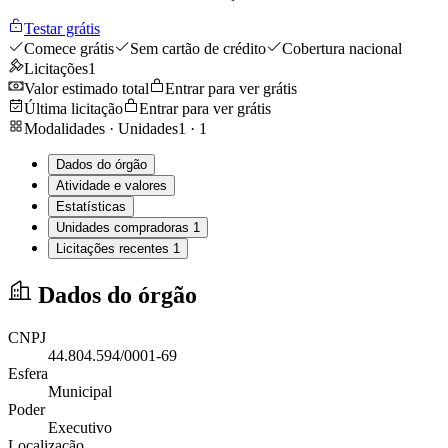
Testar grátis
Comece grátis
Sem cartão de crédito
Cobertura nacional
Licitações
1
Valor estimado total
Entrar para ver grátis
Última licitação
Entrar para ver grátis
Modalidades · Unidades
1
·
1
Dados do órgão
Atividade e valores
Estatísticas
Unidades compradoras
1
Licitações recentes
1
Dados do órgão
CNPJ
44.804.594/0001-69
Esfera
Municipal
Poder
Executivo
Localização