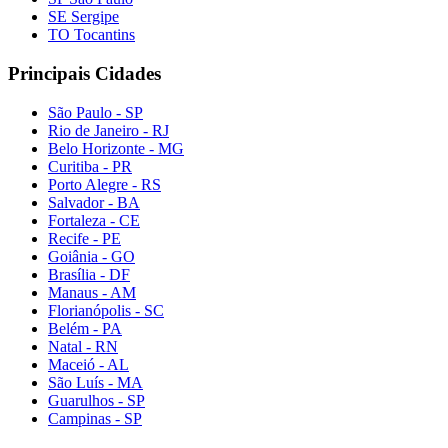
SE Sergipe
TO Tocantins
Principais Cidades
São Paulo - SP
Rio de Janeiro - RJ
Belo Horizonte - MG
Curitiba - PR
Porto Alegre - RS
Salvador - BA
Fortaleza - CE
Recife - PE
Goiânia - GO
Brasília - DF
Manaus - AM
Florianópolis - SC
Belém - PA
Natal - RN
Maceió - AL
São Luís - MA
Guarulhos - SP
Campinas - SP