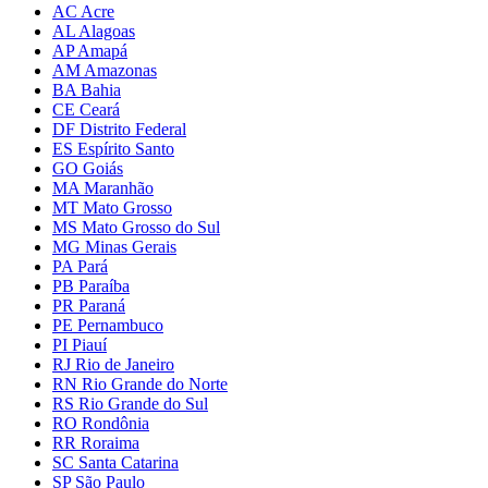
AC Acre
AL Alagoas
AP Amapá
AM Amazonas
BA Bahia
CE Ceará
DF Distrito Federal
ES Espírito Santo
GO Goiás
MA Maranhão
MT Mato Grosso
MS Mato Grosso do Sul
MG Minas Gerais
PA Pará
PB Paraíba
PR Paraná
PE Pernambuco
PI Piauí
RJ Rio de Janeiro
RN Rio Grande do Norte
RS Rio Grande do Sul
RO Rondônia
RR Roraima
SC Santa Catarina
SP São Paulo