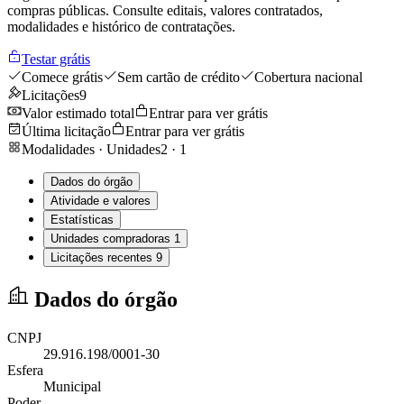
compras públicas. Consulte editais, valores contratados,
modalidades e histórico de contratações.
Testar grátis
Comece grátis
Sem cartão de crédito
Cobertura nacional
Licitações
9
Valor estimado total
Entrar para ver grátis
Última licitação
Entrar para ver grátis
Modalidades · Unidades
2
·
1
Dados do órgão
Atividade e valores
Estatísticas
Unidades compradoras
1
Licitações recentes
9
Dados do órgão
CNPJ
29.916.198/0001-30
Esfera
Municipal
Poder