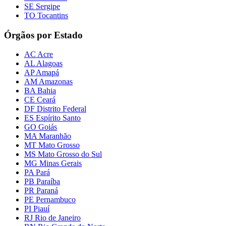
SE Sergipe
TO Tocantins
Órgãos por Estado
AC Acre
AL Alagoas
AP Amapá
AM Amazonas
BA Bahia
CE Ceará
DF Distrito Federal
ES Espírito Santo
GO Goiás
MA Maranhão
MT Mato Grosso
MS Mato Grosso do Sul
MG Minas Gerais
PA Pará
PB Paraíba
PR Paraná
PE Pernambuco
PI Piauí
RJ Rio de Janeiro