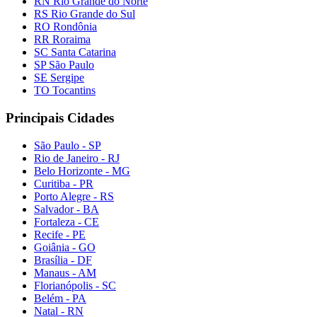
RN Rio Grande do Norte
RS Rio Grande do Sul
RO Rondônia
RR Roraima
SC Santa Catarina
SP São Paulo
SE Sergipe
TO Tocantins
Principais Cidades
São Paulo - SP
Rio de Janeiro - RJ
Belo Horizonte - MG
Curitiba - PR
Porto Alegre - RS
Salvador - BA
Fortaleza - CE
Recife - PE
Goiânia - GO
Brasília - DF
Manaus - AM
Florianópolis - SC
Belém - PA
Natal - RN