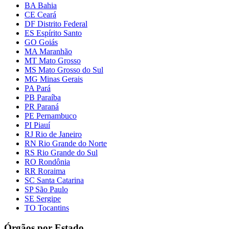
BA Bahia
CE Ceará
DF Distrito Federal
ES Espírito Santo
GO Goiás
MA Maranhão
MT Mato Grosso
MS Mato Grosso do Sul
MG Minas Gerais
PA Pará
PB Paraíba
PR Paraná
PE Pernambuco
PI Piauí
RJ Rio de Janeiro
RN Rio Grande do Norte
RS Rio Grande do Sul
RO Rondônia
RR Roraima
SC Santa Catarina
SP São Paulo
SE Sergipe
TO Tocantins
Órgãos por Estado