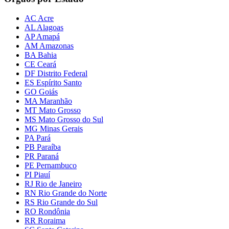
AC Acre
AL Alagoas
AP Amapá
AM Amazonas
BA Bahia
CE Ceará
DF Distrito Federal
ES Espírito Santo
GO Goiás
MA Maranhão
MT Mato Grosso
MS Mato Grosso do Sul
MG Minas Gerais
PA Pará
PB Paraíba
PR Paraná
PE Pernambuco
PI Piauí
RJ Rio de Janeiro
RN Rio Grande do Norte
RS Rio Grande do Sul
RO Rondônia
RR Roraima