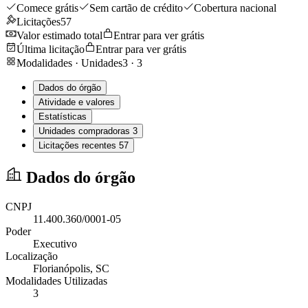
Comece grátis
Sem cartão de crédito
Cobertura nacional
Licitações
57
Valor estimado total
Entrar para ver grátis
Última licitação
Entrar para ver grátis
Modalidades · Unidades
3
·
3
Dados do órgão
Atividade e valores
Estatísticas
Unidades compradoras
3
Licitações recentes
57
Dados do órgão
CNPJ
11.400.360/0001-05
Poder
Executivo
Localização
Florianópolis
, SC
Modalidades Utilizadas
3