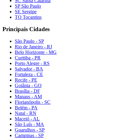
SC Santa Catarina
SP São Paulo
SE Sergipe
TO Tocantins
Principais Cidades
São Paulo - SP
Rio de Janeiro - RJ
Belo Horizonte - MG
Curitiba - PR
Porto Alegre - RS
Salvador - BA
Fortaleza - CE
Recife - PE
Goiânia - GO
Brasília - DF
Manaus - AM
Florianópolis - SC
Belém - PA
Natal - RN
Maceió - AL
São Luís - MA
Guarulhos - SP
Campinas - SP