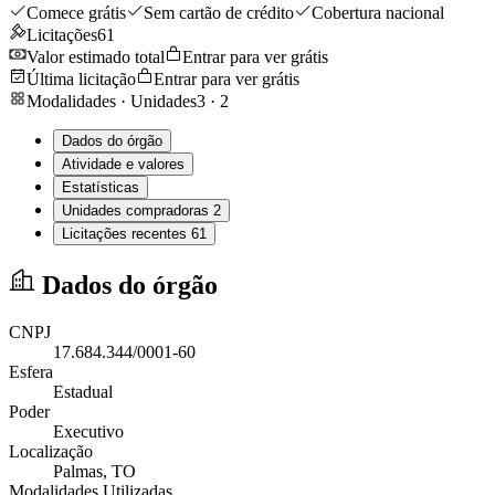
Comece grátis
Sem cartão de crédito
Cobertura nacional
Licitações
61
Valor estimado total
Entrar para ver grátis
Última licitação
Entrar para ver grátis
Modalidades · Unidades
3
·
2
Dados do órgão
Atividade e valores
Estatísticas
Unidades compradoras
2
Licitações recentes
61
Dados do órgão
CNPJ
17.684.344/0001-60
Esfera
Estadual
Poder
Executivo
Localização
Palmas
, TO
Modalidades Utilizadas