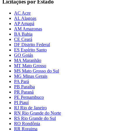
Licitações por Estado
AC Acre
AL Alagoas
AP Amapá
AM Amazonas
BA Bahia
CE Ceará
DF Distrito Federal
ES Espírito Santo
GO Goiás
MA Maranhão
MT Mato Grosso
MS Mato Grosso do Sul
MG Minas Gerais
PA Pará
PB Paraíba
PR Paraná
PE Pernambuco
PI Piauí
RJ Rio de Janeiro
RN Rio Grande do Norte
RS Rio Grande do Sul
RO Rondônia
RR Roraima