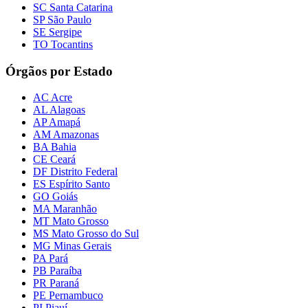
SC Santa Catarina
SP São Paulo
SE Sergipe
TO Tocantins
Órgãos por Estado
AC Acre
AL Alagoas
AP Amapá
AM Amazonas
BA Bahia
CE Ceará
DF Distrito Federal
ES Espírito Santo
GO Goiás
MA Maranhão
MT Mato Grosso
MS Mato Grosso do Sul
MG Minas Gerais
PA Pará
PB Paraíba
PR Paraná
PE Pernambuco
PI Piauí