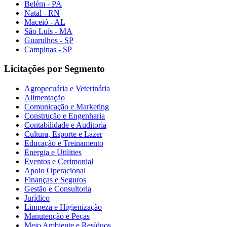
Belém - PA
Natal - RN
Maceió - AL
São Luís - MA
Guarulhos - SP
Campinas - SP
Licitações por Segmento
Agropecuária e Veterinária
Alimentação
Comunicação e Marketing
Construção e Engenharia
Contabilidade e Auditoria
Cultura, Esporte e Lazer
Educação e Treinamento
Energia e Utilities
Eventos e Cerimonial
Apoio Operacional
Finanças e Seguros
Gestão e Consultoria
Jurídico
Limpeza e Higienização
Manutenção e Peças
Meio Ambiente e Resíduos