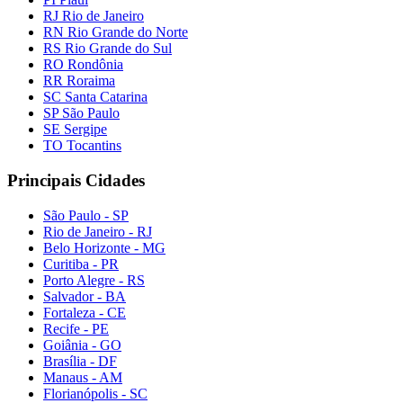
RJ Rio de Janeiro
RN Rio Grande do Norte
RS Rio Grande do Sul
RO Rondônia
RR Roraima
SC Santa Catarina
SP São Paulo
SE Sergipe
TO Tocantins
Principais Cidades
São Paulo - SP
Rio de Janeiro - RJ
Belo Horizonte - MG
Curitiba - PR
Porto Alegre - RS
Salvador - BA
Fortaleza - CE
Recife - PE
Goiânia - GO
Brasília - DF
Manaus - AM
Florianópolis - SC