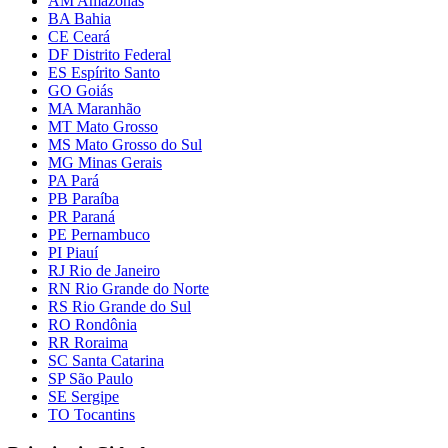
AM Amazonas
BA Bahia
CE Ceará
DF Distrito Federal
ES Espírito Santo
GO Goiás
MA Maranhão
MT Mato Grosso
MS Mato Grosso do Sul
MG Minas Gerais
PA Pará
PB Paraíba
PR Paraná
PE Pernambuco
PI Piauí
RJ Rio de Janeiro
RN Rio Grande do Norte
RS Rio Grande do Sul
RO Rondônia
RR Roraima
SC Santa Catarina
SP São Paulo
SE Sergipe
TO Tocantins