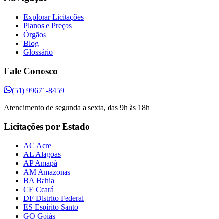
Explorar Licitações
Planos e Preços
Órgãos
Blog
Glossário
Fale Conosco
(51) 99671-8459
Atendimento de segunda a sexta, das 9h às 18h
Licitações por Estado
AC Acre
AL Alagoas
AP Amapá
AM Amazonas
BA Bahia
CE Ceará
DF Distrito Federal
ES Espírito Santo
GO Goiás