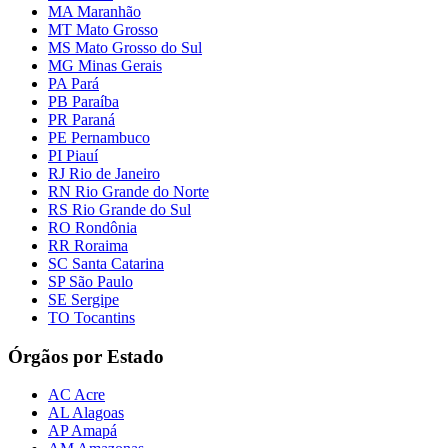
MA Maranhão
MT Mato Grosso
MS Mato Grosso do Sul
MG Minas Gerais
PA Pará
PB Paraíba
PR Paraná
PE Pernambuco
PI Piauí
RJ Rio de Janeiro
RN Rio Grande do Norte
RS Rio Grande do Sul
RO Rondônia
RR Roraima
SC Santa Catarina
SP São Paulo
SE Sergipe
TO Tocantins
Órgãos por Estado
AC Acre
AL Alagoas
AP Amapá