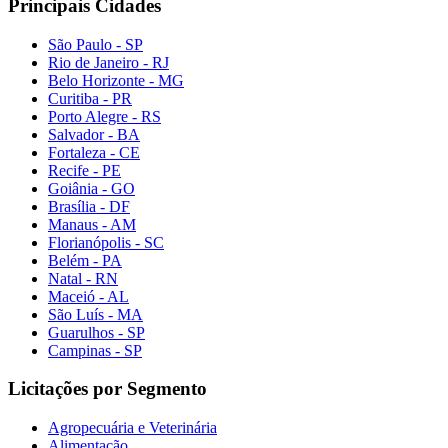
Principais Cidades
São Paulo - SP
Rio de Janeiro - RJ
Belo Horizonte - MG
Curitiba - PR
Porto Alegre - RS
Salvador - BA
Fortaleza - CE
Recife - PE
Goiânia - GO
Brasília - DF
Manaus - AM
Florianópolis - SC
Belém - PA
Natal - RN
Maceió - AL
São Luís - MA
Guarulhos - SP
Campinas - SP
Licitações por Segmento
Agropecuária e Veterinária
Alimentação