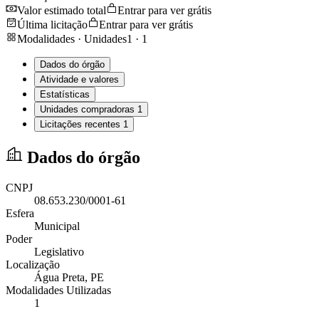
Valor estimado total
Entrar para ver grátis
Última licitação
Entrar para ver grátis
Modalidades · Unidades
1
·
1
Dados do órgão
Atividade e valores
Estatísticas
Unidades compradoras
1
Licitações recentes
1
Dados do órgão
CNPJ
08.653.230/0001-61
Esfera
Municipal
Poder
Legislativo
Localização
Água Preta
, PE
Modalidades Utilizadas
1