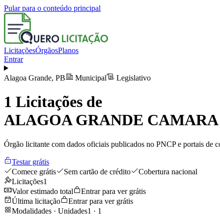
Pular para o conteúdo principal
Licitações
Órgãos
Planos
Entrar
Alagoa Grande
,
PB
Municipal
Legislativo
1
Licitações de
ALAGOA GRANDE CAMARA 
Órgão licitante com dados oficiais publicados no PNCP e portais de co
Testar grátis
Comece grátis
Sem cartão de crédito
Cobertura nacional
Licitações
1
Valor estimado total
Entrar para ver grátis
Última licitação
Entrar para ver grátis
Modalidades · Unidades
1
·
1