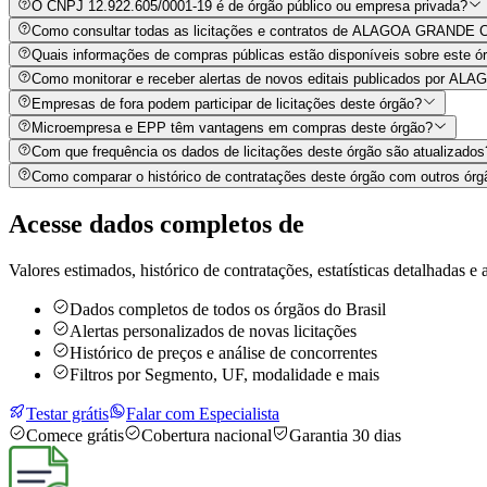
O CNPJ 12.922.605/0001-19 é de órgão público ou empresa privada?
Como consultar todas as licitações e contratos de ALAGOA GRAND
Quais informações de compras públicas estão disponíveis sobre este órg
Como monitorar e receber alertas de novos editais publicados p
Empresas de fora podem participar de licitações deste órgão?
Microempresa e EPP têm vantagens em compras deste órgão?
Com que frequência os dados de licitações deste órgão são atualizados
Como comparar o histórico de contratações deste órgão com outros órg
Acesse dados completos de
Valores estimados, histórico de contratações, estatísticas detalhadas e a
Dados completos de todos os órgãos do Brasil
Alertas personalizados de novas licitações
Histórico de preços e análise de concorrentes
Filtros por Segmento, UF, modalidade e mais
Testar grátis
Falar com Especialista
Comece grátis
Cobertura nacional
Garantia 30 dias