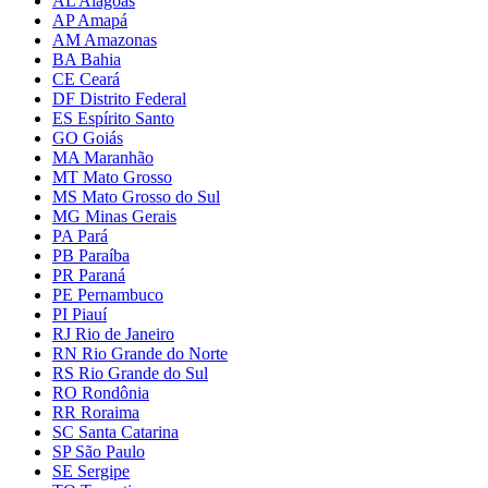
AL Alagoas
AP Amapá
AM Amazonas
BA Bahia
CE Ceará
DF Distrito Federal
ES Espírito Santo
GO Goiás
MA Maranhão
MT Mato Grosso
MS Mato Grosso do Sul
MG Minas Gerais
PA Pará
PB Paraíba
PR Paraná
PE Pernambuco
PI Piauí
RJ Rio de Janeiro
RN Rio Grande do Norte
RS Rio Grande do Sul
RO Rondônia
RR Roraima
SC Santa Catarina
SP São Paulo
SE Sergipe