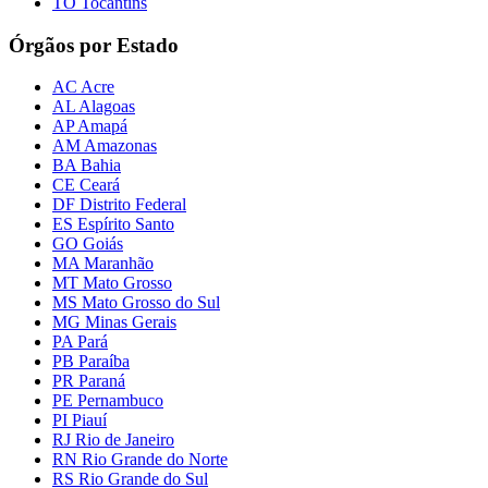
TO Tocantins
Órgãos por Estado
AC Acre
AL Alagoas
AP Amapá
AM Amazonas
BA Bahia
CE Ceará
DF Distrito Federal
ES Espírito Santo
GO Goiás
MA Maranhão
MT Mato Grosso
MS Mato Grosso do Sul
MG Minas Gerais
PA Pará
PB Paraíba
PR Paraná
PE Pernambuco
PI Piauí
RJ Rio de Janeiro
RN Rio Grande do Norte
RS Rio Grande do Sul