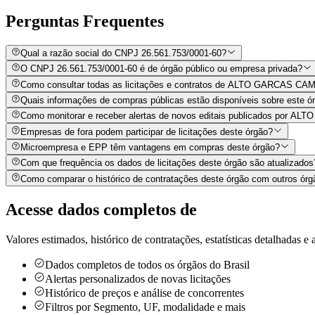
Perguntas
Frequentes
Qual a razão social do CNPJ 26.561.753/0001-60?
O CNPJ 26.561.753/0001-60 é de órgão público ou empresa privada?
Como consultar todas as licitações e contratos de ALTO GARCAS C
Quais informações de compras públicas estão disponíveis sobre este órg
Como monitorar e receber alertas de novos editais publicados po
Empresas de fora podem participar de licitações deste órgão?
Microempresa e EPP têm vantagens em compras deste órgão?
Com que frequência os dados de licitações deste órgão são atualizados
Como comparar o histórico de contratações deste órgão com outros órg
Acesse dados completos de
Valores estimados, histórico de contratações, estatísticas detalhadas e a
Dados completos de todos os órgãos do Brasil
Alertas personalizados de novas licitações
Histórico de preços e análise de concorrentes
Filtros por Segmento, UF, modalidade e mais