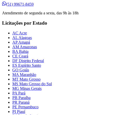
(51) 99671-8459
Atendimento de segunda a sexta, das 9h às 18h
Licitações por Estado
AC Acre
AL Alagoas
AP Amapá
AM Amazonas
BA Bahia
CE Ceará
DF Distrito Federal
ES Espírito Santo
GO Goiás
MA Maranhão
MT Mato Grosso
MS Mato Grosso do Sul
MG Minas Gerais
PA Pará
PB Paraíba
PR Paraná
PE Pernambuco
PI Piauí