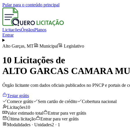
Pular para o conteúdo principal
Licitações
Órgãos
Planos
Entrar
Alto Garças
,
MT
Municipal
Legislativo
10
Licitações de
ALTO GARCAS CAMARA MU
Órgão licitante com dados oficiais publicados no PNCP e portais de co
Testar grátis
Comece grátis
Sem cartão de crédito
Cobertura nacional
Licitações
10
Valor estimado total
Entrar para ver grátis
Última licitação
Entrar para ver grátis
Modalidades · Unidades
2
·
1