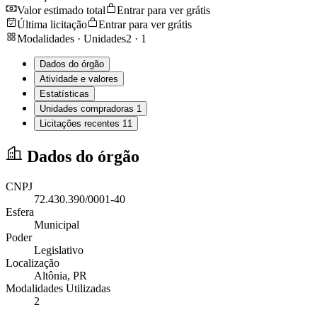
Valor estimado total
Entrar para ver grátis
Última licitação
Entrar para ver grátis
Modalidades · Unidades
2
·
1
Dados do órgão
Atividade e valores
Estatísticas
Unidades compradoras
1
Licitações recentes
11
Dados do órgão
CNPJ
72.430.390/0001-40
Esfera
Municipal
Poder
Legislativo
Localização
Altônia
, PR
Modalidades Utilizadas
2