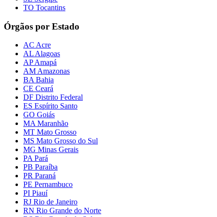
TO Tocantins
Órgãos por Estado
AC Acre
AL Alagoas
AP Amapá
AM Amazonas
BA Bahia
CE Ceará
DF Distrito Federal
ES Espírito Santo
GO Goiás
MA Maranhão
MT Mato Grosso
MS Mato Grosso do Sul
MG Minas Gerais
PA Pará
PB Paraíba
PR Paraná
PE Pernambuco
PI Piauí
RJ Rio de Janeiro
RN Rio Grande do Norte