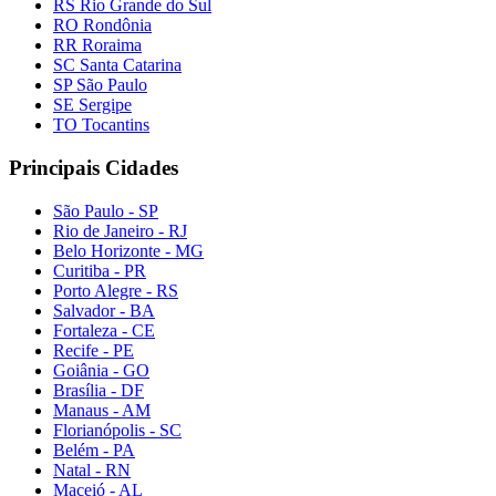
RS Rio Grande do Sul
RO Rondônia
RR Roraima
SC Santa Catarina
SP São Paulo
SE Sergipe
TO Tocantins
Principais Cidades
São Paulo - SP
Rio de Janeiro - RJ
Belo Horizonte - MG
Curitiba - PR
Porto Alegre - RS
Salvador - BA
Fortaleza - CE
Recife - PE
Goiânia - GO
Brasília - DF
Manaus - AM
Florianópolis - SC
Belém - PA
Natal - RN
Maceió - AL