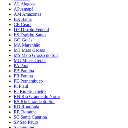
AL Alagoas
AP Amapá
AM Amazonas
BA Bahia
CE Ceará
DF Distrito Federal
ES Espírito Santo
GO Goiás
MA Maranhão
MT Mato Grosso
MS Mato Grosso do Sul
MG Minas Gerais
PA Pará
PB Paraíba
PR Paraná
PE Pernambuco
PI Piauí
RJ Rio de Janeiro
RN Rio Grande do Norte
RS Rio Grande do Sul
RO Rondônia
RR Roraima
SC Santa Catarina
SP São Paulo
SE Sergipe