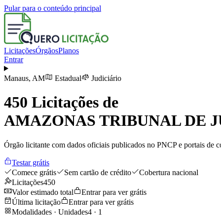
Pular para o conteúdo principal
Licitações
Órgãos
Planos
Entrar
Manaus
,
AM
Estadual
Judiciário
450
Licitações de
AMAZONAS TRIBUNAL DE J
Órgão licitante com dados oficiais publicados no PNCP e portais de co
Testar grátis
Comece grátis
Sem cartão de crédito
Cobertura nacional
Licitações
450
Valor estimado total
Entrar para ver grátis
Última licitação
Entrar para ver grátis
Modalidades · Unidades
4
·
1