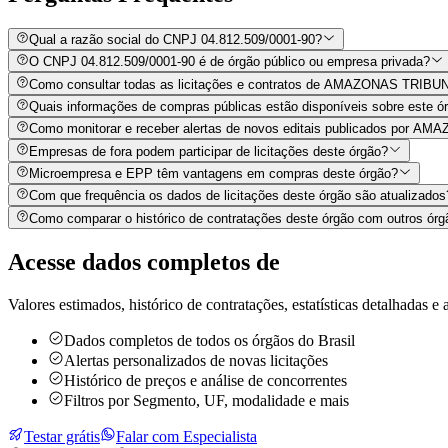
Qual a razão social do CNPJ 04.812.509/0001-90?
O CNPJ 04.812.509/0001-90 é de órgão público ou empresa privada?
Como consultar todas as licitações e contratos de AMAZONAS TRIB
Quais informações de compras públicas estão disponíveis sobre este órg
Como monitorar e receber alertas de novos editais publicados por
Empresas de fora podem participar de licitações deste órgão?
Microempresa e EPP têm vantagens em compras deste órgão?
Com que frequência os dados de licitações deste órgão são atualizados
Como comparar o histórico de contratações deste órgão com outros órg
Acesse dados completos de
Valores estimados, histórico de contratações, estatísticas detalhadas e a
Dados completos de todos os órgãos do Brasil
Alertas personalizados de novas licitações
Histórico de preços e análise de concorrentes
Filtros por Segmento, UF, modalidade e mais
Testar grátis
Falar com Especialista