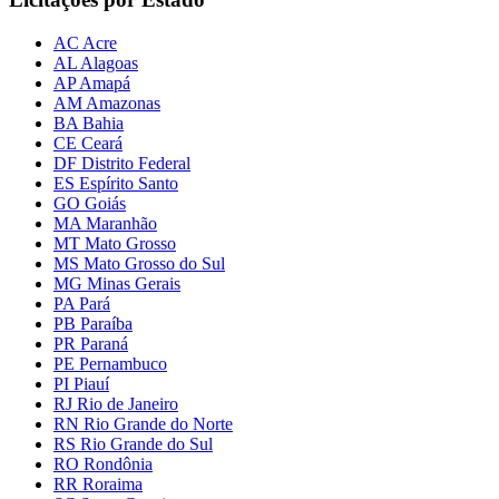
AC Acre
AL Alagoas
AP Amapá
AM Amazonas
BA Bahia
CE Ceará
DF Distrito Federal
ES Espírito Santo
GO Goiás
MA Maranhão
MT Mato Grosso
MS Mato Grosso do Sul
MG Minas Gerais
PA Pará
PB Paraíba
PR Paraná
PE Pernambuco
PI Piauí
RJ Rio de Janeiro
RN Rio Grande do Norte
RS Rio Grande do Sul
RO Rondônia
RR Roraima