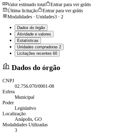
Valor estimado total
Entrar para ver grátis
Última licitação
Entrar para ver grátis
Modalidades · Unidades
3
·
2
Dados do órgão
Atividade e valores
Estatísticas
Unidades compradoras
2
Licitações recentes
60
Dados do órgão
CNPJ
02.756.070/0001-08
Esfera
Municipal
Poder
Legislativo
Localização
Anápolis
, GO
Modalidades Utilizadas
3