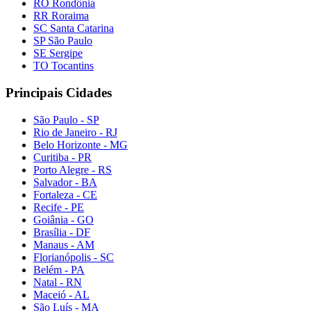
RO Rondônia
RR Roraima
SC Santa Catarina
SP São Paulo
SE Sergipe
TO Tocantins
Principais Cidades
São Paulo - SP
Rio de Janeiro - RJ
Belo Horizonte - MG
Curitiba - PR
Porto Alegre - RS
Salvador - BA
Fortaleza - CE
Recife - PE
Goiânia - GO
Brasília - DF
Manaus - AM
Florianópolis - SC
Belém - PA
Natal - RN
Maceió - AL
São Luís - MA