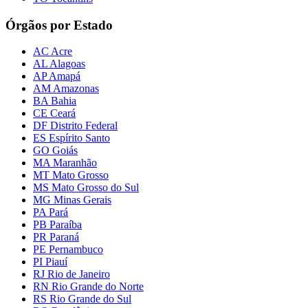
Órgãos por Estado
AC Acre
AL Alagoas
AP Amapá
AM Amazonas
BA Bahia
CE Ceará
DF Distrito Federal
ES Espírito Santo
GO Goiás
MA Maranhão
MT Mato Grosso
MS Mato Grosso do Sul
MG Minas Gerais
PA Pará
PB Paraíba
PR Paraná
PE Pernambuco
PI Piauí
RJ Rio de Janeiro
RN Rio Grande do Norte
RS Rio Grande do Sul