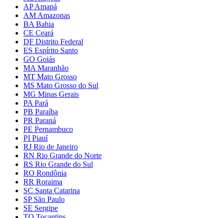
AP Amapá
AM Amazonas
BA Bahia
CE Ceará
DF Distrito Federal
ES Espírito Santo
GO Goiás
MA Maranhão
MT Mato Grosso
MS Mato Grosso do Sul
MG Minas Gerais
PA Pará
PB Paraíba
PR Paraná
PE Pernambuco
PI Piauí
RJ Rio de Janeiro
RN Rio Grande do Norte
RS Rio Grande do Sul
RO Rondônia
RR Roraima
SC Santa Catarina
SP São Paulo
SE Sergipe
TO Tocantins