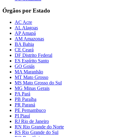
Órgãos por Estado
AC Acre
AL Alagoas
AP Amapá
AM Amazonas
BA Bahia
CE Ceará
DF Distrito Federal
ES Espírito Santo
GO Goiás
MA Maranhão
MT Mato Grosso
MS Mato Grosso do Sul
MG Minas Gerais
PA Pará
PB Paraíba
PR Paraná
PE Pernambuco
PI Piauí
RJ Rio de Janeiro
RN Rio Grande do Norte
RS Rio Grande do Sul