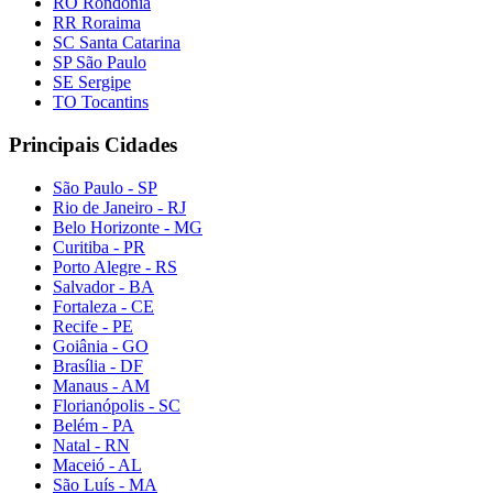
RO Rondônia
RR Roraima
SC Santa Catarina
SP São Paulo
SE Sergipe
TO Tocantins
Principais Cidades
São Paulo - SP
Rio de Janeiro - RJ
Belo Horizonte - MG
Curitiba - PR
Porto Alegre - RS
Salvador - BA
Fortaleza - CE
Recife - PE
Goiânia - GO
Brasília - DF
Manaus - AM
Florianópolis - SC
Belém - PA
Natal - RN
Maceió - AL
São Luís - MA