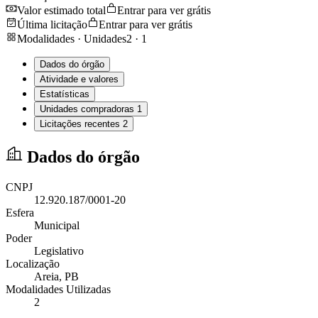
Valor estimado total
Entrar para ver grátis
Última licitação
Entrar para ver grátis
Modalidades · Unidades
2
·
1
Dados do órgão
Atividade e valores
Estatísticas
Unidades compradoras
1
Licitações recentes
2
Dados do órgão
CNPJ
12.920.187/0001-20
Esfera
Municipal
Poder
Legislativo
Localização
Areia
, PB
Modalidades Utilizadas
2