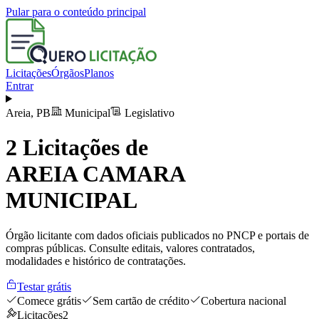
Pular para o conteúdo principal
Licitações
Órgãos
Planos
Entrar
Areia
,
PB
Municipal
Legislativo
2
Licitações de
AREIA CAMARA
MUNICIPAL
Órgão licitante com dados oficiais publicados no PNCP e portais de
compras públicas. Consulte editais, valores contratados,
modalidades e histórico de contratações.
Testar grátis
Comece grátis
Sem cartão de crédito
Cobertura nacional
Licitações
2