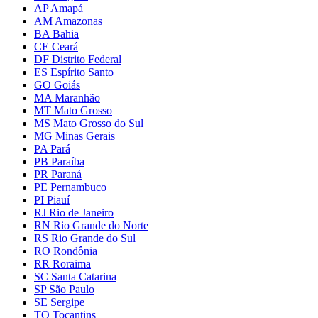
AP Amapá
AM Amazonas
BA Bahia
CE Ceará
DF Distrito Federal
ES Espírito Santo
GO Goiás
MA Maranhão
MT Mato Grosso
MS Mato Grosso do Sul
MG Minas Gerais
PA Pará
PB Paraíba
PR Paraná
PE Pernambuco
PI Piauí
RJ Rio de Janeiro
RN Rio Grande do Norte
RS Rio Grande do Sul
RO Rondônia
RR Roraima
SC Santa Catarina
SP São Paulo
SE Sergipe
TO Tocantins