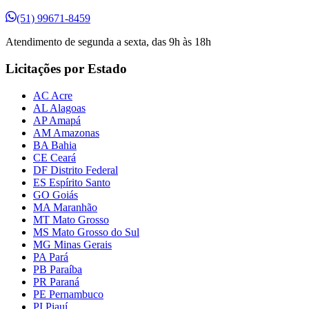
(51) 99671-8459
Atendimento de segunda a sexta, das 9h às 18h
Licitações por Estado
AC Acre
AL Alagoas
AP Amapá
AM Amazonas
BA Bahia
CE Ceará
DF Distrito Federal
ES Espírito Santo
GO Goiás
MA Maranhão
MT Mato Grosso
MS Mato Grosso do Sul
MG Minas Gerais
PA Pará
PB Paraíba
PR Paraná
PE Pernambuco
PI Piauí