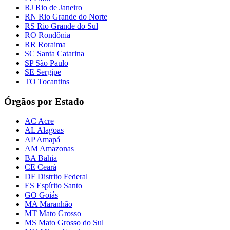
RJ Rio de Janeiro
RN Rio Grande do Norte
RS Rio Grande do Sul
RO Rondônia
RR Roraima
SC Santa Catarina
SP São Paulo
SE Sergipe
TO Tocantins
Órgãos por Estado
AC Acre
AL Alagoas
AP Amapá
AM Amazonas
BA Bahia
CE Ceará
DF Distrito Federal
ES Espírito Santo
GO Goiás
MA Maranhão
MT Mato Grosso
MS Mato Grosso do Sul