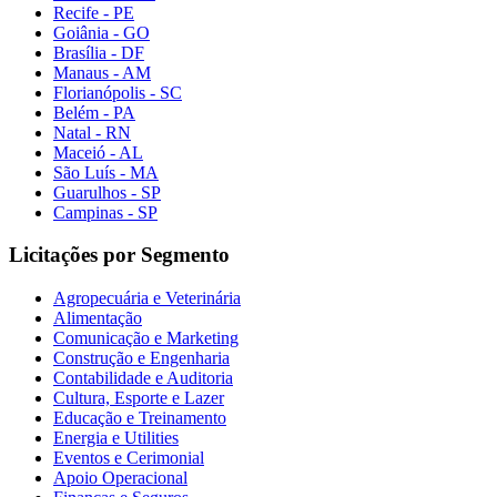
Recife - PE
Goiânia - GO
Brasília - DF
Manaus - AM
Florianópolis - SC
Belém - PA
Natal - RN
Maceió - AL
São Luís - MA
Guarulhos - SP
Campinas - SP
Licitações por Segmento
Agropecuária e Veterinária
Alimentação
Comunicação e Marketing
Construção e Engenharia
Contabilidade e Auditoria
Cultura, Esporte e Lazer
Educação e Treinamento
Energia e Utilities
Eventos e Cerimonial
Apoio Operacional