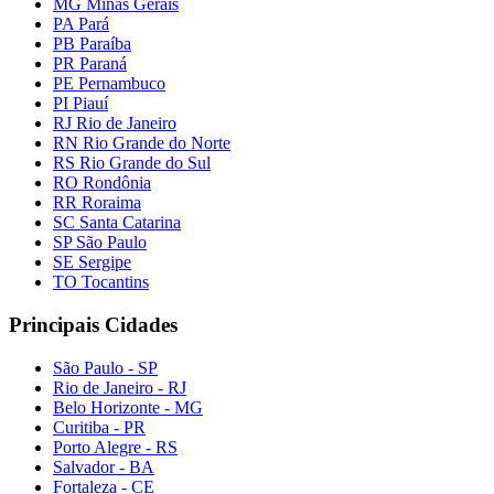
MG Minas Gerais
PA Pará
PB Paraíba
PR Paraná
PE Pernambuco
PI Piauí
RJ Rio de Janeiro
RN Rio Grande do Norte
RS Rio Grande do Sul
RO Rondônia
RR Roraima
SC Santa Catarina
SP São Paulo
SE Sergipe
TO Tocantins
Principais Cidades
São Paulo - SP
Rio de Janeiro - RJ
Belo Horizonte - MG
Curitiba - PR
Porto Alegre - RS
Salvador - BA
Fortaleza - CE