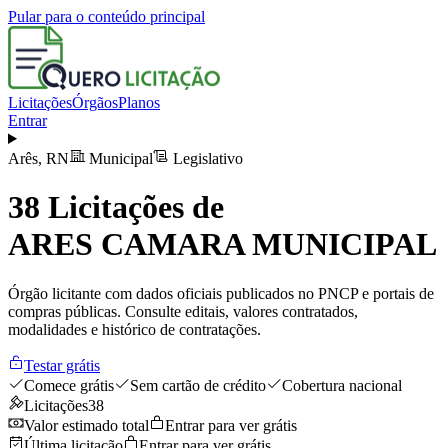
Pular para o conteúdo principal
Licitações
Órgãos
Planos
Entrar
Arês
,
RN
Municipal
Legislativo
38
Licitações de
ARES CAMARA MUNICIPAL
Órgão licitante com dados oficiais publicados no PNCP e portais de
compras públicas. Consulte editais, valores contratados,
modalidades e histórico de contratações.
Testar grátis
Comece grátis
Sem cartão de crédito
Cobertura nacional
Licitações
38
Valor estimado total
Entrar para ver grátis
Última licitação
Entrar para ver grátis