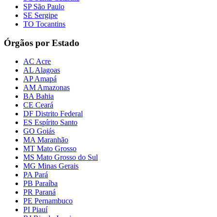
SP São Paulo
SE Sergipe
TO Tocantins
Órgãos por Estado
AC Acre
AL Alagoas
AP Amapá
AM Amazonas
BA Bahia
CE Ceará
DF Distrito Federal
ES Espírito Santo
GO Goiás
MA Maranhão
MT Mato Grosso
MS Mato Grosso do Sul
MG Minas Gerais
PA Pará
PB Paraíba
PR Paraná
PE Pernambuco
PI Piauí