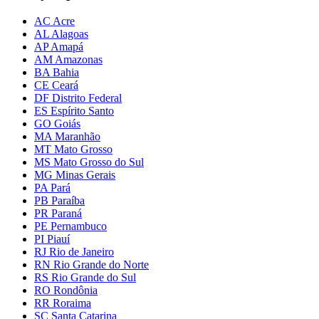
AC Acre
AL Alagoas
AP Amapá
AM Amazonas
BA Bahia
CE Ceará
DF Distrito Federal
ES Espírito Santo
GO Goiás
MA Maranhão
MT Mato Grosso
MS Mato Grosso do Sul
MG Minas Gerais
PA Pará
PB Paraíba
PR Paraná
PE Pernambuco
PI Piauí
RJ Rio de Janeiro
RN Rio Grande do Norte
RS Rio Grande do Sul
RO Rondônia
RR Roraima
SC Santa Catarina