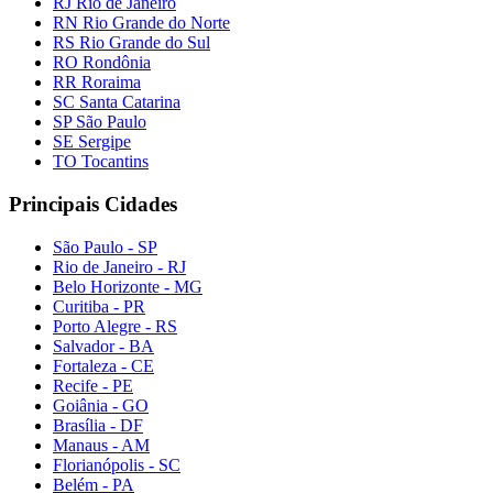
RJ Rio de Janeiro
RN Rio Grande do Norte
RS Rio Grande do Sul
RO Rondônia
RR Roraima
SC Santa Catarina
SP São Paulo
SE Sergipe
TO Tocantins
Principais Cidades
São Paulo - SP
Rio de Janeiro - RJ
Belo Horizonte - MG
Curitiba - PR
Porto Alegre - RS
Salvador - BA
Fortaleza - CE
Recife - PE
Goiânia - GO
Brasília - DF
Manaus - AM
Florianópolis - SC
Belém - PA