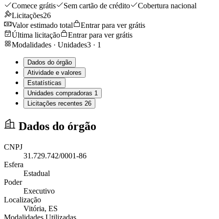
Comece grátis
Sem cartão de crédito
Cobertura nacional
Licitações
26
Valor estimado total
Entrar para ver grátis
Última licitação
Entrar para ver grátis
Modalidades · Unidades
3
·
1
Dados do órgão
Atividade e valores
Estatísticas
Unidades compradoras
1
Licitações recentes
26
Dados do órgão
CNPJ
31.729.742/0001-86
Esfera
Estadual
Poder
Executivo
Localização
Vitória
, ES
Modalidades Utilizadas