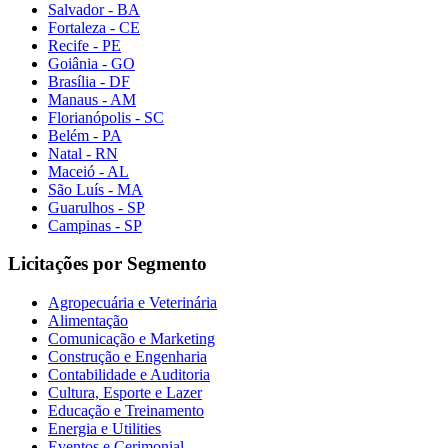
Salvador - BA
Fortaleza - CE
Recife - PE
Goiânia - GO
Brasília - DF
Manaus - AM
Florianópolis - SC
Belém - PA
Natal - RN
Maceió - AL
São Luís - MA
Guarulhos - SP
Campinas - SP
Licitações por Segmento
Agropecuária e Veterinária
Alimentação
Comunicação e Marketing
Construção e Engenharia
Contabilidade e Auditoria
Cultura, Esporte e Lazer
Educação e Treinamento
Energia e Utilities
Eventos e Cerimonial