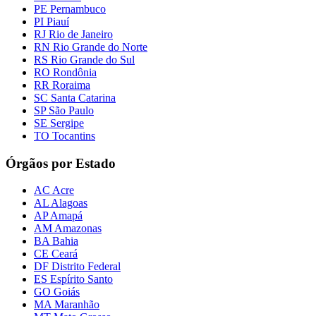
PE Pernambuco
PI Piauí
RJ Rio de Janeiro
RN Rio Grande do Norte
RS Rio Grande do Sul
RO Rondônia
RR Roraima
SC Santa Catarina
SP São Paulo
SE Sergipe
TO Tocantins
Órgãos por Estado
AC Acre
AL Alagoas
AP Amapá
AM Amazonas
BA Bahia
CE Ceará
DF Distrito Federal
ES Espírito Santo
GO Goiás
MA Maranhão