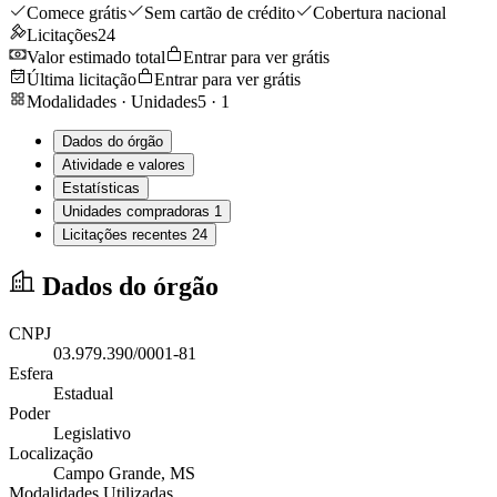
Comece grátis
Sem cartão de crédito
Cobertura nacional
Licitações
24
Valor estimado total
Entrar para ver grátis
Última licitação
Entrar para ver grátis
Modalidades · Unidades
5
·
1
Dados do órgão
Atividade e valores
Estatísticas
Unidades compradoras
1
Licitações recentes
24
Dados do órgão
CNPJ
03.979.390/0001-81
Esfera
Estadual
Poder
Legislativo
Localização
Campo Grande
, MS
Modalidades Utilizadas