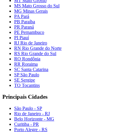
MT Mato Grosso
MS Mato Grosso do Sul
MG Minas Gerais
PA Pará
PB Paraíba
PR Paraná
PE Pernambuco
PI Piauí
RJ Rio de Janeiro
RN Rio Grande do Norte
RS Rio Grande do Sul
RO Rondônia
RR Roraima
SC Santa Catarina
SP São Paulo
SE Sergipe
TO Tocantins
Principais Cidades
São Paulo - SP
Rio de Janeiro - RJ
Belo Horizonte - MG
Curitiba - PR
Porto Alegre - RS