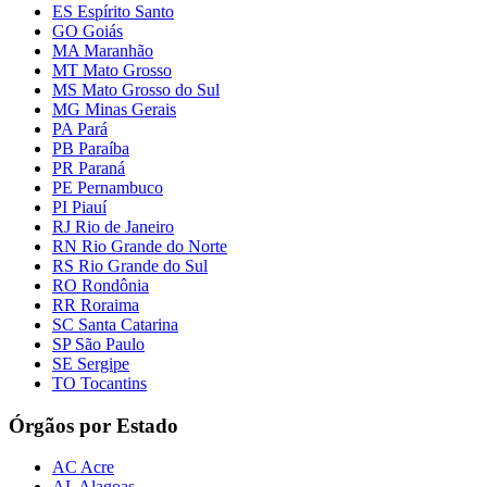
ES Espírito Santo
GO Goiás
MA Maranhão
MT Mato Grosso
MS Mato Grosso do Sul
MG Minas Gerais
PA Pará
PB Paraíba
PR Paraná
PE Pernambuco
PI Piauí
RJ Rio de Janeiro
RN Rio Grande do Norte
RS Rio Grande do Sul
RO Rondônia
RR Roraima
SC Santa Catarina
SP São Paulo
SE Sergipe
TO Tocantins
Órgãos por Estado
AC Acre
AL Alagoas