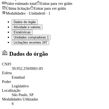
Valor estimado total
Entrar para ver grátis
Última licitação
Entrar para ver grátis
Modalidades · Unidades
6
·
1
Dados do órgão
Atividade e valores
Estatísticas
Unidades compradoras
1
Licitações recentes
247
Dados do órgão
CNPJ
59.952.259/0001-85
Esfera
Estadual
Poder
Legislativo
Localização
São Paulo
, SP
Modalidades Utilizadas
6