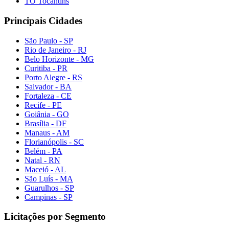
TO Tocantins
Principais Cidades
São Paulo - SP
Rio de Janeiro - RJ
Belo Horizonte - MG
Curitiba - PR
Porto Alegre - RS
Salvador - BA
Fortaleza - CE
Recife - PE
Goiânia - GO
Brasília - DF
Manaus - AM
Florianópolis - SC
Belém - PA
Natal - RN
Maceió - AL
São Luís - MA
Guarulhos - SP
Campinas - SP
Licitações por Segmento