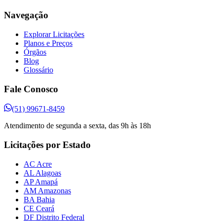
Navegação
Explorar Licitações
Planos e Preços
Órgãos
Blog
Glossário
Fale Conosco
(51) 99671-8459
Atendimento de segunda a sexta, das 9h às 18h
Licitações por Estado
AC Acre
AL Alagoas
AP Amapá
AM Amazonas
BA Bahia
CE Ceará
DF Distrito Federal