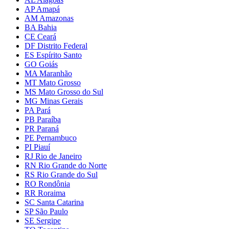
AP Amapá
AM Amazonas
BA Bahia
CE Ceará
DF Distrito Federal
ES Espírito Santo
GO Goiás
MA Maranhão
MT Mato Grosso
MS Mato Grosso do Sul
MG Minas Gerais
PA Pará
PB Paraíba
PR Paraná
PE Pernambuco
PI Piauí
RJ Rio de Janeiro
RN Rio Grande do Norte
RS Rio Grande do Sul
RO Rondônia
RR Roraima
SC Santa Catarina
SP São Paulo
SE Sergipe