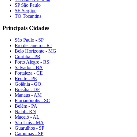
SP São Paulo
SE Sergipe
TO Tocantins
Principais Cidades
São Paulo - SP
Rio de Janeiro - RJ
Belo Horizonte - MG
Curitiba - PR
Porto Alegre - RS
Salvador - BA
Fortaleza - CE
Recife - PE
Goiânia - GO
Brasília - DF
Manaus - AM
Florianópolis - SC
Belém - PA
Natal - RN
Maceió - AL
São Luís - MA
Guarulhos - SP
Campinas - SP