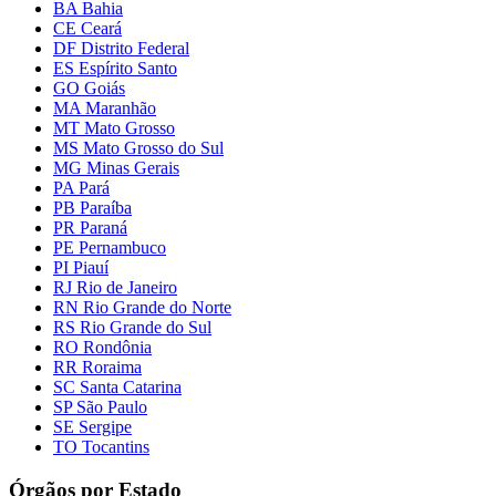
BA Bahia
CE Ceará
DF Distrito Federal
ES Espírito Santo
GO Goiás
MA Maranhão
MT Mato Grosso
MS Mato Grosso do Sul
MG Minas Gerais
PA Pará
PB Paraíba
PR Paraná
PE Pernambuco
PI Piauí
RJ Rio de Janeiro
RN Rio Grande do Norte
RS Rio Grande do Sul
RO Rondônia
RR Roraima
SC Santa Catarina
SP São Paulo
SE Sergipe
TO Tocantins
Órgãos por Estado