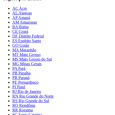
AC Acre
AL Alagoas
AP Amapá
AM Amazonas
BA Bahia
CE Ceará
DF Distrito Federal
ES Espírito Santo
GO Goiás
MA Maranhão
MT Mato Grosso
MS Mato Grosso do Sul
MG Minas Gerais
PA Pará
PB Paraíba
PR Paraná
PE Pernambuco
PI Piauí
RJ Rio de Janeiro
RN Rio Grande do Norte
RS Rio Grande do Sul
RO Rondônia
RR Roraima
SC Santa Catarina