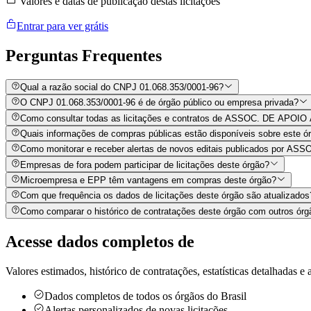
Valores e datas de publicação destas licitações
Entrar para ver grátis
Perguntas
Frequentes
Qual a razão social do CNPJ 01.068.353/0001-96?
O CNPJ 01.068.353/0001-96 é de órgão público ou empresa privada?
Como consultar todas as licitações e contratos de ASSOC. DE A
Quais informações de compras públicas estão disponíveis sobre este órg
Como monitorar e receber alertas de novos editais publicados 
Empresas de fora podem participar de licitações deste órgão?
Microempresa e EPP têm vantagens em compras deste órgão?
Com que frequência os dados de licitações deste órgão são atualizados
Como comparar o histórico de contratações deste órgão com outros órg
Acesse dados completos de
Valores estimados, histórico de contratações, estatísticas detalhadas e a
Dados completos de todos os órgãos do Brasil
Alertas personalizados de novas licitações