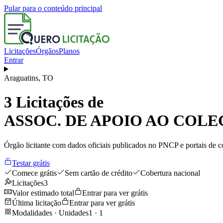
Pular para o conteúdo principal
Licitações
Órgãos
Planos
Entrar
Araguatins
,
TO
3
Licitações de
ASSOC. DE APOIO AO COLE
Órgão licitante com dados oficiais publicados no PNCP e portais de co
Testar grátis
Comece grátis
Sem cartão de crédito
Cobertura nacional
Licitações
3
Valor estimado total
Entrar para ver grátis
Última licitação
Entrar para ver grátis
Modalidades · Unidades
1
·
1