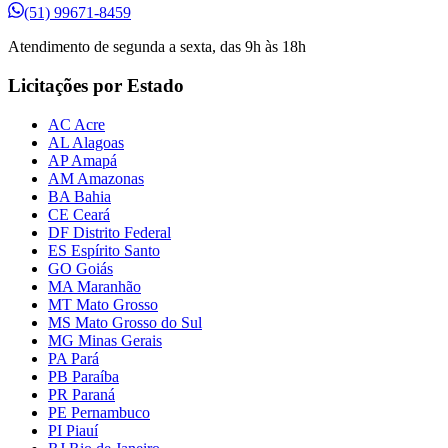
(51) 99671-8459
Atendimento de segunda a sexta, das 9h às 18h
Licitações por Estado
AC Acre
AL Alagoas
AP Amapá
AM Amazonas
BA Bahia
CE Ceará
DF Distrito Federal
ES Espírito Santo
GO Goiás
MA Maranhão
MT Mato Grosso
MS Mato Grosso do Sul
MG Minas Gerais
PA Pará
PB Paraíba
PR Paraná
PE Pernambuco
PI Piauí