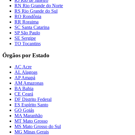
RJ Rio de Janeiro
RN Rio Grande do Norte
RS Rio Grande do Sul
RO Rondônia
RR Roraima
SC Santa Catarina
SP São Paulo
SE Sergipe
TO Tocantins
Órgãos por Estado
AC Acre
AL Alagoas
AP Amapá
AM Amazonas
BA Bahia
CE Ceará
DF Distrito Federal
ES Espírito Santo
GO Goiás
MA Maranhão
MT Mato Grosso
MS Mato Grosso do Sul
MG Minas Gerais