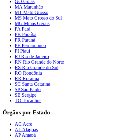
GO Goiás
MA Maranhão
MT Mato Grosso
MS Mato Grosso do Sul
MG Minas Gerais
PA Pará
PB Paraíba
PR Paraná
PE Pernambuco
PI Piauí
RJ Rio de Janeiro
RN Rio Grande do Norte
RS Rio Grande do Sul
RO Rondônia
RR Roraima
SC Santa Catarina
SP São Paulo
SE Sergipe
TO Tocantins
Órgãos por Estado
AC Acre
AL Alagoas
AP Amapá