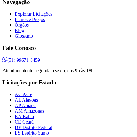
Navegação
Explorar Licitações
Planos e Preços
Órgãos
Blog
Glossário
Fale Conosco
(51) 99671-8459
Atendimento de segunda a sexta, das 9h às 18h
Licitações por Estado
AC Acre
AL Alagoas
AP Amapá
AM Amazonas
BA Bahia
CE Ceará
DF Distrito Federal
ES Espírito Santo