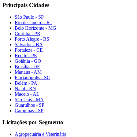
Principais Cidades
São Paulo - SP
Rio de Janeiro - RJ
Belo Horizonte - MG
Curitiba - PR
Porto Alegre - RS
Salvador - BA
Fortaleza - CE
Recife - PE
Goiânia - GO
Brasília - DF
Manaus - AM
Florianópolis - SC
Belém - PA
Natal - RN
Maceió - AL
São Luís - MA
Guarulhos - SP
Campinas - SP
Licitações por Segmento
Agropecuária e Veterinária