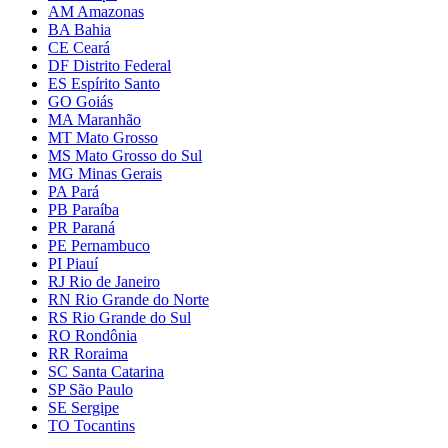
AM Amazonas
BA Bahia
CE Ceará
DF Distrito Federal
ES Espírito Santo
GO Goiás
MA Maranhão
MT Mato Grosso
MS Mato Grosso do Sul
MG Minas Gerais
PA Pará
PB Paraíba
PR Paraná
PE Pernambuco
PI Piauí
RJ Rio de Janeiro
RN Rio Grande do Norte
RS Rio Grande do Sul
RO Rondônia
RR Roraima
SC Santa Catarina
SP São Paulo
SE Sergipe
TO Tocantins