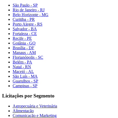
São Paulo - SP
Rio de Janeiro - RJ
Belo Horizonte - MG
Curitiba - PR
Porto Alegre - RS
Salvador - BA
Fortaleza - CE
Recife - PE
Goiânia - GO
Brasília - DF
Manaus - AM
Florianópolis - SC
Belém - PA
Natal - RN
Maceió - AL
São Luís - MA
Guarulhos - SP
Campinas - SP
Licitações por Segmento
Agropecuária e Veterinária
Alimentação
Comunicação e Marketing