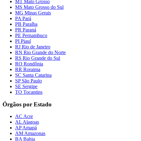
MT Mato Grosso
MS Mato Grosso do Sul
MG Minas Gerais
PA Pará
PB Paraíba
PR Paraná
PE Pernambuco
PI Piauí
RJ Rio de Janeiro
RN Rio Grande do Norte
RS Rio Grande do Sul
RO Rondônia
RR Roraima
SC Santa Catarina
SP São Paulo
SE Sergipe
TO Tocantins
Órgãos por Estado
AC Acre
AL Alagoas
AP Amapá
AM Amazonas
BA Bahia