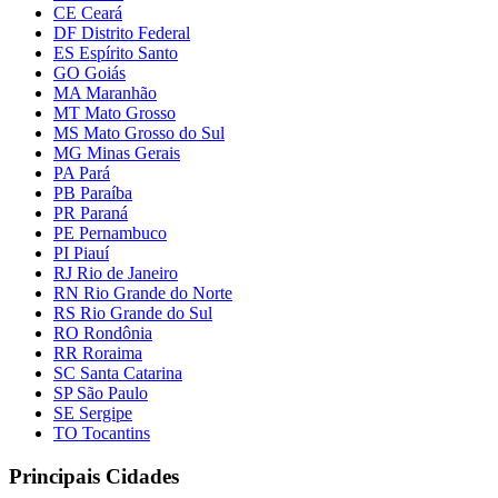
CE Ceará
DF Distrito Federal
ES Espírito Santo
GO Goiás
MA Maranhão
MT Mato Grosso
MS Mato Grosso do Sul
MG Minas Gerais
PA Pará
PB Paraíba
PR Paraná
PE Pernambuco
PI Piauí
RJ Rio de Janeiro
RN Rio Grande do Norte
RS Rio Grande do Sul
RO Rondônia
RR Roraima
SC Santa Catarina
SP São Paulo
SE Sergipe
TO Tocantins
Principais Cidades