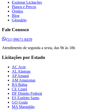
Explorar Licitações
Planos e Preços
Órgãos
Blog
Glossário
Fale Conosco
(51) 99671-8459
Atendimento de segunda a sexta, das 9h às 18h
Licitações por Estado
AC Acre
AL Alagoas
AP Amapá
AM Amazonas
BA Bahia
CE Ceará
DF Distrito Federal
ES Espírito Santo
GO Goiás
MA Maranhão