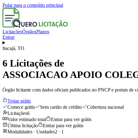
Pular para o conteúdo principal
Licitações
Órgãos
Planos
Entrar
Itacajá
,
TO
6
Licitações de
ASSOCIACAO APOIO COLEG
Órgão licitante com dados oficiais publicados no PNCP e portais de co
Testar grátis
Comece grátis
Sem cartão de crédito
Cobertura nacional
Licitações
6
Valor estimado total
Entrar para ver grátis
Última licitação
Entrar para ver grátis
Modalidades · Unidades
2
·
1