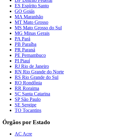
DF Distrito Federal
ES Espírito Santo
GO Goiás
MA Maranhão
MT Mato Grosso
MS Mato Grosso do Sul
MG Minas Gerais
PA Pará
PB Paraíba
PR Paraná
PE Pernambuco
PI Piauí
RJ Rio de Janeiro
RN Rio Grande do Norte
RS Rio Grande do Sul
RO Rondônia
RR Roraima
SC Santa Catarina
SP São Paulo
SE Sergipe
TO Tocantins
Órgãos por Estado
AC Acre