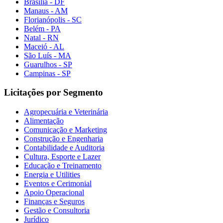
Brasília - DF
Manaus - AM
Florianópolis - SC
Belém - PA
Natal - RN
Maceió - AL
São Luís - MA
Guarulhos - SP
Campinas - SP
Licitações por Segmento
Agropecuária e Veterinária
Alimentação
Comunicação e Marketing
Construção e Engenharia
Contabilidade e Auditoria
Cultura, Esporte e Lazer
Educação e Treinamento
Energia e Utilities
Eventos e Cerimonial
Apoio Operacional
Finanças e Seguros
Gestão e Consultoria
Jurídico