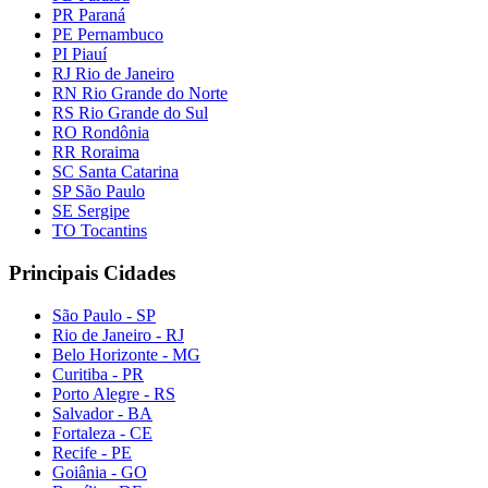
PR Paraná
PE Pernambuco
PI Piauí
RJ Rio de Janeiro
RN Rio Grande do Norte
RS Rio Grande do Sul
RO Rondônia
RR Roraima
SC Santa Catarina
SP São Paulo
SE Sergipe
TO Tocantins
Principais Cidades
São Paulo - SP
Rio de Janeiro - RJ
Belo Horizonte - MG
Curitiba - PR
Porto Alegre - RS
Salvador - BA
Fortaleza - CE
Recife - PE
Goiânia - GO