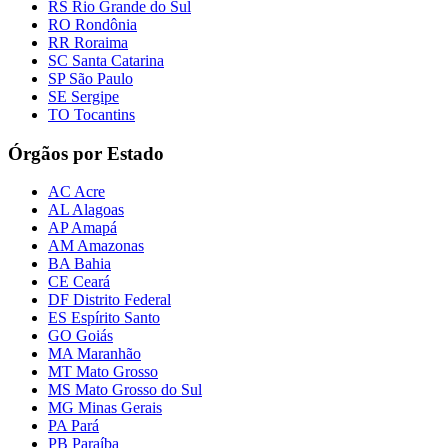
RS Rio Grande do Sul
RO Rondônia
RR Roraima
SC Santa Catarina
SP São Paulo
SE Sergipe
TO Tocantins
Órgãos por Estado
AC Acre
AL Alagoas
AP Amapá
AM Amazonas
BA Bahia
CE Ceará
DF Distrito Federal
ES Espírito Santo
GO Goiás
MA Maranhão
MT Mato Grosso
MS Mato Grosso do Sul
MG Minas Gerais
PA Pará
PB Paraíba