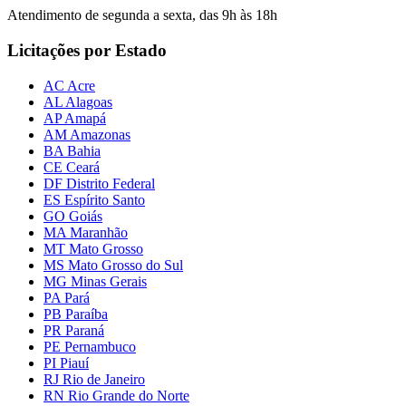
Atendimento de segunda a sexta, das 9h às 18h
Licitações por Estado
AC Acre
AL Alagoas
AP Amapá
AM Amazonas
BA Bahia
CE Ceará
DF Distrito Federal
ES Espírito Santo
GO Goiás
MA Maranhão
MT Mato Grosso
MS Mato Grosso do Sul
MG Minas Gerais
PA Pará
PB Paraíba
PR Paraná
PE Pernambuco
PI Piauí
RJ Rio de Janeiro
RN Rio Grande do Norte