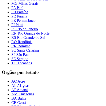
MG Minas Gerais
PA Pará
PB Paraíba
PR Paraná
PE Pernambuco
PI Piauí
RJ Rio de Janeiro
RN Rio Grande do Norte
RS Rio Grande do Sul
RO Rondônia
RR Roraima
SC Santa Catarina
SP São Paulo
SE Sergipe
TO Tocantins
Órgãos por Estado
AC Acre
AL Alagoas
AP Amapá
AM Amazonas
BA Bahia
CE Ceará