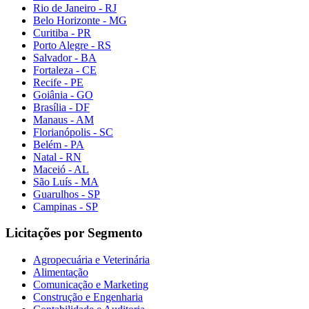
Rio de Janeiro - RJ
Belo Horizonte - MG
Curitiba - PR
Porto Alegre - RS
Salvador - BA
Fortaleza - CE
Recife - PE
Goiânia - GO
Brasília - DF
Manaus - AM
Florianópolis - SC
Belém - PA
Natal - RN
Maceió - AL
São Luís - MA
Guarulhos - SP
Campinas - SP
Licitações por Segmento
Agropecuária e Veterinária
Alimentação
Comunicação e Marketing
Construção e Engenharia