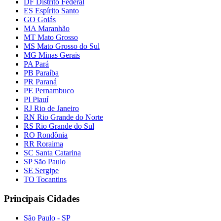
DF Distrito Federal
ES Espírito Santo
GO Goiás
MA Maranhão
MT Mato Grosso
MS Mato Grosso do Sul
MG Minas Gerais
PA Pará
PB Paraíba
PR Paraná
PE Pernambuco
PI Piauí
RJ Rio de Janeiro
RN Rio Grande do Norte
RS Rio Grande do Sul
RO Rondônia
RR Roraima
SC Santa Catarina
SP São Paulo
SE Sergipe
TO Tocantins
Principais Cidades
São Paulo - SP