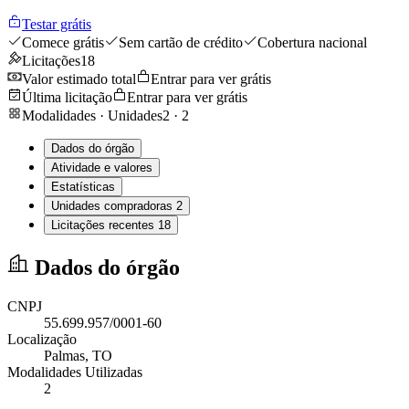
Testar grátis
Comece grátis
Sem cartão de crédito
Cobertura nacional
Licitações
18
Valor estimado total
Entrar para ver grátis
Última licitação
Entrar para ver grátis
Modalidades · Unidades
2
·
2
Dados do órgão
Atividade e valores
Estatísticas
Unidades compradoras
2
Licitações recentes
18
Dados do órgão
CNPJ
55.699.957/0001-60
Localização
Palmas
, TO
Modalidades Utilizadas
2