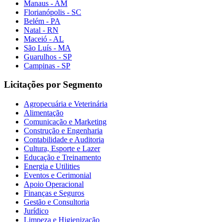
Manaus - AM
Florianópolis - SC
Belém - PA
Natal - RN
Maceió - AL
São Luís - MA
Guarulhos - SP
Campinas - SP
Licitações por Segmento
Agropecuária e Veterinária
Alimentação
Comunicação e Marketing
Construção e Engenharia
Contabilidade e Auditoria
Cultura, Esporte e Lazer
Educação e Treinamento
Energia e Utilities
Eventos e Cerimonial
Apoio Operacional
Finanças e Seguros
Gestão e Consultoria
Jurídico
Limpeza e Higienização