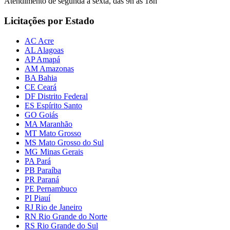
Atendimento de segunda a sexta, das 9h às 18h
Licitações por Estado
AC Acre
AL Alagoas
AP Amapá
AM Amazonas
BA Bahia
CE Ceará
DF Distrito Federal
ES Espírito Santo
GO Goiás
MA Maranhão
MT Mato Grosso
MS Mato Grosso do Sul
MG Minas Gerais
PA Pará
PB Paraíba
PR Paraná
PE Pernambuco
PI Piauí
RJ Rio de Janeiro
RN Rio Grande do Norte
RS Rio Grande do Sul