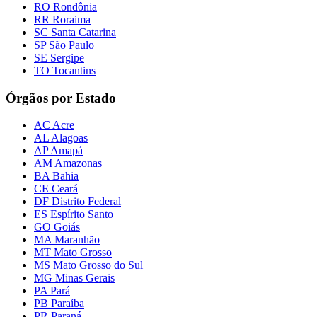
RO Rondônia
RR Roraima
SC Santa Catarina
SP São Paulo
SE Sergipe
TO Tocantins
Órgãos por Estado
AC Acre
AL Alagoas
AP Amapá
AM Amazonas
BA Bahia
CE Ceará
DF Distrito Federal
ES Espírito Santo
GO Goiás
MA Maranhão
MT Mato Grosso
MS Mato Grosso do Sul
MG Minas Gerais
PA Pará
PB Paraíba
PR Paraná