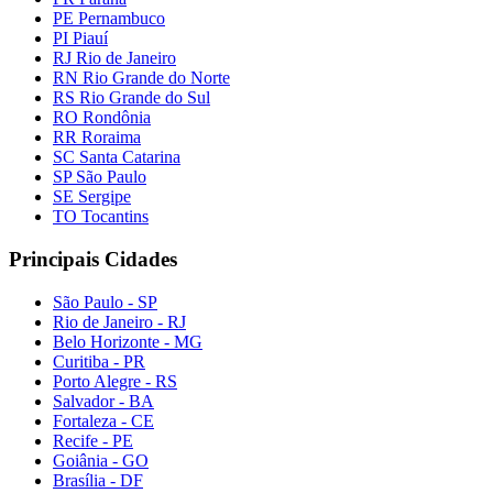
PE Pernambuco
PI Piauí
RJ Rio de Janeiro
RN Rio Grande do Norte
RS Rio Grande do Sul
RO Rondônia
RR Roraima
SC Santa Catarina
SP São Paulo
SE Sergipe
TO Tocantins
Principais Cidades
São Paulo - SP
Rio de Janeiro - RJ
Belo Horizonte - MG
Curitiba - PR
Porto Alegre - RS
Salvador - BA
Fortaleza - CE
Recife - PE
Goiânia - GO
Brasília - DF